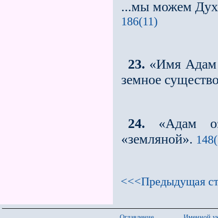
...мы можем Ду
186(11)
23.
«Имя Адам с
земное существ
24.
«Адам озн
«земляной».
148(
<<<Предыдущая ст
Оглавление
Именной ук