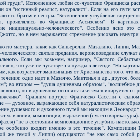
кой груди". Исполненное любви со-чувствие Франциска расп
 он "истинный реалист, натуралист". Если на его пути вст
были его братья и сестры. "Бесконечное углубление внутре
а, проявлялись во Франциске Ассизском". В картина
ние индивидуально-человеческого". Особенно ясно это
Джотто, но в нем выражается стремление рисовать изнутри 
о мастера, такие как Синьерелли, Мазалино, Липпи, Маза
человеческого; святые предания, вероисповедание служат 
льного. Если мы возьмем, например, "Святого Себастьян
 силен, что уже не чувствуется нужды в легенде. "На карти
им, как возрастает эмансипация от Христианства того, что в
чения: одно идет к Мазаччо, Мантенья и др., другое, бол
ом"; во втором — "душа душевным образом", "волшебное д
шевного; но в душевном он опять-таки эмансипируется от 
нжелико". Сравним портрет Франческо Сасетти с сыном"
ае — духовное, выражающее себя натуралистическим образ
ение душевного и духовного путей мы находим в Леонардо*
всем: в линии, композиции, выражении (см. его карикатуры).
ля) "не в состоянии композиционное углубить настолько,
ое особенно входит именно в это течение". Композиции 
ной же темой у Липпи) ощущаются "не как само собой р