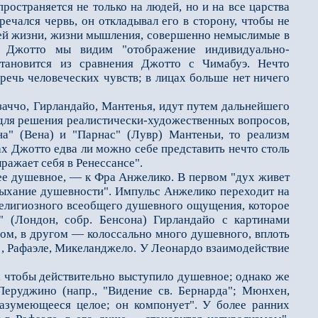
ространяется не только на людей, но и на все царства
речался червь, он откладывал его в сторону, чтобы не
нней жизни, жизни мышления, совершенно немыслимые в
х Джотто мы видим "отображение индивидуально-
 становится из сравнения Джотто с Чимабуэ. Нечто
речь человеческих чувств; в лицах больше нет ничего
ччо, Гирландайо, Мантенья, идут путем дальнейшего
для решения реалистически-художественных вопросов,
а" (Вена) и "Парнас" (Лувр) Мантеньи, то реализм
нах Джотто едва ли можно себе представить нечто столь
ыражает себя в Ренессансе".
ее душевное, — к Фра Анжелико. В первом "дух живет
ыхание душевности". Импульс Анжелико переходит на
религиозного всеобщего душевного ощущения, которое
 (Лондон, собр. Бенсона) Гирландайо с картинами
ом, в другом — колоссально много душевного, вплоть
 , Рафаэле, Микеланджело. У Леонардо взаимодействие
 чтобы действительно выступило душевное; однако же
Перуджино (напр., "Видение св. Бернарда"; Мюнхен,
азумеющееся целое; он компонует". У более ранних