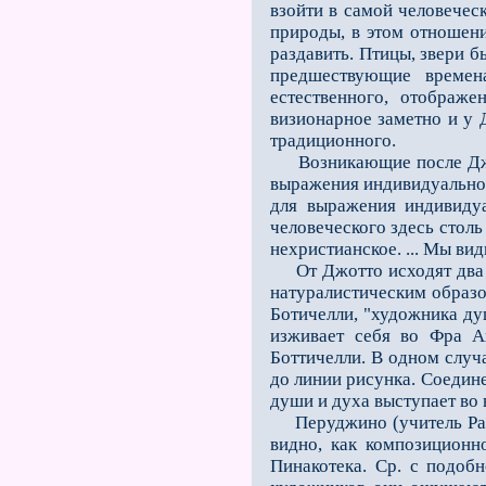
взойти в самой человечес
природы, в этом отношении
раздавить. Птицы, звери 
предшествующие времен
естественного, отображе
визионарное заметно и у 
традиционного.
Возникающие после Джотт
выражения индивидуально-
для выражения индивидуа
человеческого здесь столь
нехристианское. ... Мы вид
От Джотто исходят два те
натуралистическим образ
Ботичелли, "художника ду
изживает себя во Фра А
Боттичелли. В одном случ
до линии рисунка. Соедин
души и духа выступает во 
Перуджино (учитель Рафаэ
видно, как композиционн
Пинакотека. Ср. с подоб