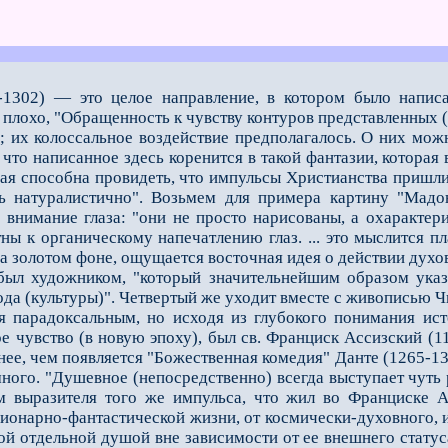
-1302) — это целое направление, в котором было напис
плохо, "Обращенность к чувству контуров представленных (н
 их колоссальное воздействие предполагалось. О них можно
 что написанное здесь коренится в такой фантазии, котора
ая способна провидеть, что импульсы Христианства пришли
ь натуралистично". Возьмем для примера картину "Мадо
 внимание глаза: "они не просто нарисованы, а охаракте
ны к органическому напечатлению глаз. ... это мыслится п
на золотом фоне, ощущается восточная идея о действии духо
художником, "который значительнейшим образом указал 
ода (культуры)". Четвертый же уходит вместе с живописью Ч
радоксальным, но исходя из глубокого понимания истор
 чувство (в новую эпоху), был св. Франциск Ассизский (118
анее, чем появляется "Божественная комедия" Данте (1265-1
емного. "Душевное (непосредственно) всегда выступает чут
 выразителя того же импульса, что жил во Франциске Ас
ионарно-фантастической жизни, от космически-духовного, и
ой отдельной душой вне зависимости от ее внешнего статус