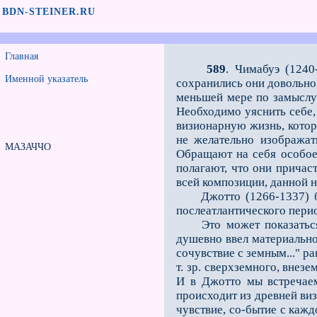
BDN-STEINER.RU
Главная
589
. Чимабуэ (1240
Именной указатель
сохранились они довольно 
меньшей мере по замыслу;
Необходимо уяснить себе,
визионарную жизнь, котор
не желательно изображат
МАЗАЧЧО
Обращают на себя особое
полагают, что они причаст
всей композиции, данной 
Джотто (1266-1337) был 
послеатлантического пери
Это может показаться па
душевно ввел материальное
сочувствие с земным..." р
т. зр. сверхземного, внез
И в Джотто мы встречаем
происходит из древней виз
чувствие, со-бытие с кажд