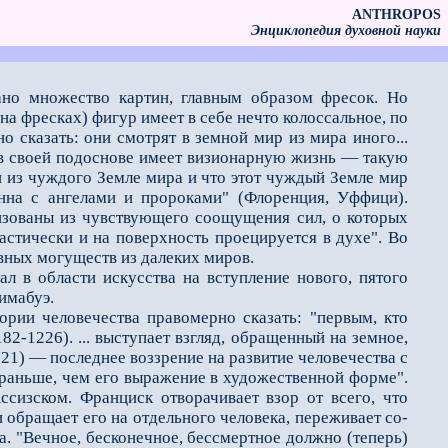
ANTHROPOS
Энциклопедия духовной науки
ано множество картин, главным образом фресок. Но
а фресках) фигур имеет в себе нечто колоссальное, по
 сказать: они смотрят в земной мир из мира иного...
я в своей подоснове имеет визионарную жизнь — такую
 из чуждого Земле мира и что этот чуждый Земле мир
нна с ангелами и пророками" (Флоренция, Уффици).
ризованы из чувствующего соощущения сил, о которых
ластически и на поверхность проецируется в духе". Во
вных могуществ из далеких миров.
в области искусства на вступление нового, пятого
имабуэ.
ии человечества правомерно сказать: "первым, кто
2-1226). ... выступает взгляд, обращенный на земное,
321) — последнее воззрение на развитие человечества с
ь раньше, чем его выражение в художественной форме".
сизском. Франциск отворачивает взор от всего, что
 обращает его на отдельного человека, переживает со-
а. "Вечное, бесконечное, бессмертное должно (теперь)