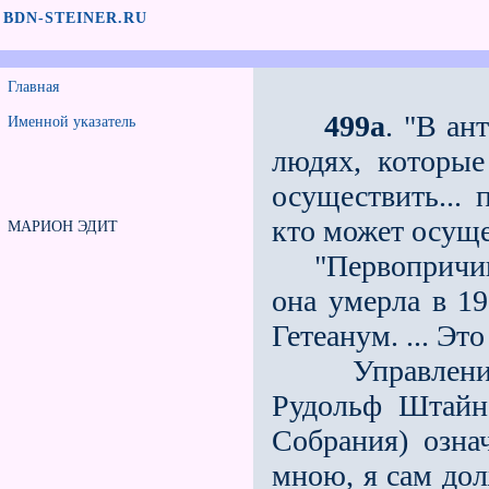
BDN-STEINER.RU
Главная
499а
. "В а
Именной указатель
людях, которые
осуществить... 
кто может осуще
МАРИОН ЭДИТ
"Первопричина 
она умерла в 19
Гетеанум. ... Эт
Управление а
Рудольф Штайне
Собрания) означ
мною, я сам дол