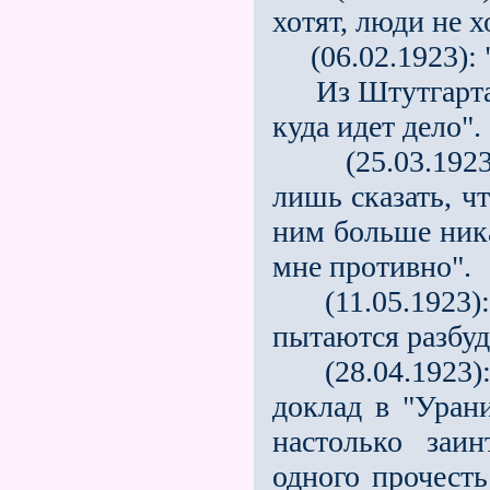
хотят, люди не х
(06.02.1923): 
Из Штутгарта (
куда идет дело".
(25.03.1923):
лишь сказать, ч
ним больше ника
мне противно".
(11.05.1923): 
пытаются разбуди
(28.04.1923): 
доклад в "Уран
настолько заи
одного прочест