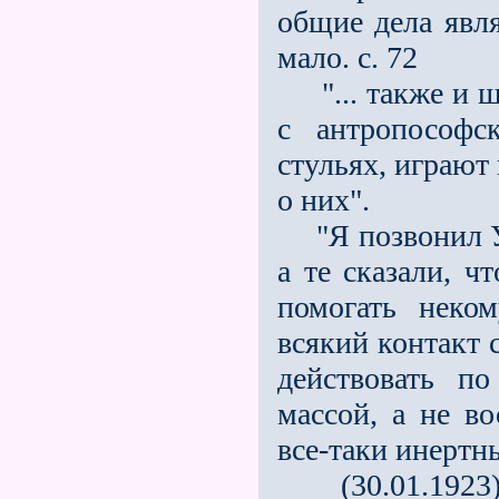
общие дела явл
мало. с. 72
"... также и шт
с антропософс
стульях, играют 
о них".
"Я позвонил Ул
а те сказали, ч
помогать неко
всякий контакт 
действовать п
массой, а не в
все-таки инертны
(30.01.1923):