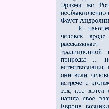
Эразма же Рот
необыкновенно п
Фауст Андролин
И, наконец, в
человек вроде
рассказывае
традиционной 
природы ... 
естествознания 
они вели челов
встрече с эгои
тех, кто хотел 
нашла своe раз
Европе возникл