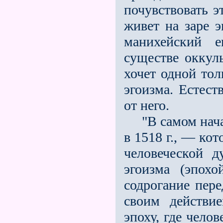
почувствовать э
живeт на заре э
манихейский 
существе оккул
хочет одной тол
эгоизма. Естест
от него.
"В самом начал
в 1518 г., — ко
человеческой д
эгоизма (эпох
содрогание пер
своим действи
эпоху, где чело