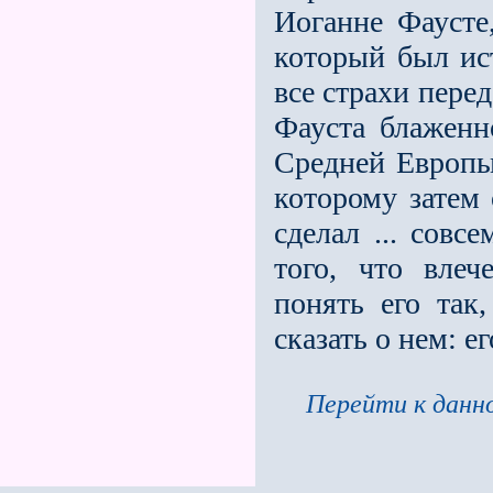
Иоганне Фаусте
который был ис
все страхи пере
Фауста блаженн
Средней Европы
которому затем
сделал ... совс
того, что влеч
понять его так
сказать о нeм: е
Перейти к данно