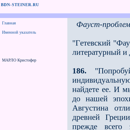
BDN-STEINER.RU
Фауст-пробле
Главная
Именной указатель
"Гeтевский "Фау
литературный и 
МАРЛО Кристофер
186.
"Попробуй
индивидуальную
найдeте еe. И м
до нашей эпохи
Августина отл
древней Греции
прежде всего 