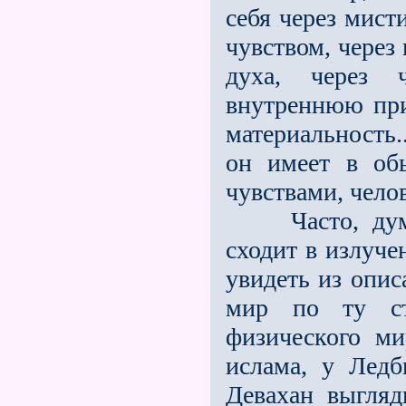
себя через мист
чувством, через
духа, через ч
внутреннюю прия
материальность..
он имеет в об
чувствами, чело
Часто, думая,
сходит в излуче
увидеть из опис
мир по ту ст
физического ми
ислама, у Лед
Девахан выгляд