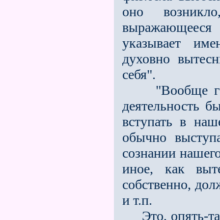
оно возникло
выражающе­еся
указывает име
духовно вытесн
себя".
"Вообще галл
деятельность б
вступать в наш
обычно выступ
сознании нашего
иное, как выт
собственно, дол
и т.п.
Это, опять-таки