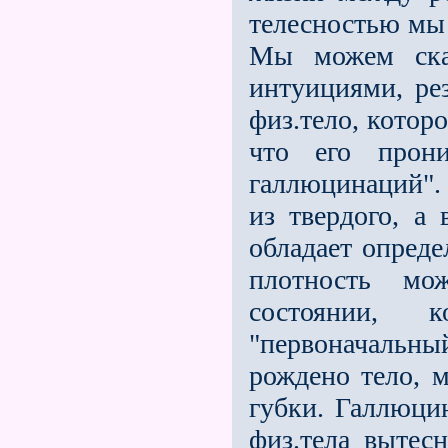
телесностью мы 
Мы можем сказ
интуициями, рез
физ.тело, котор
что его прони
галлюцинаций". 
из твердого, а
обладает опреде
плотность мо
состоянии, к
"первоначальны
рождено тело, м
губки. Галлюци
физ.тела вытесн