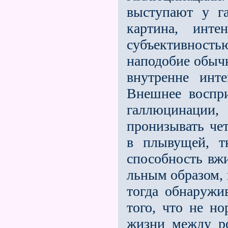
выступа­ют у 
картина, инте
субъективно­с
наподобие обыч
внутренне инте
Внешнее воспр
галлюци­нации
пронизывать че
в плы­вущей, т
способность вжи
льным образом, 
тогда обнаружи
того, что не н
жизни между р