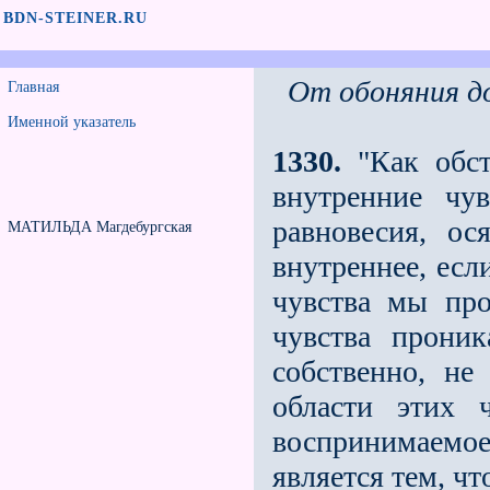
BDN-STEINER.RU
От обоняния д
Главная
Именной указатель
1330.
"Как обст
внутренние чув
равновесия, о
МАТИЛЬДА Магдебургская
внутреннее, есл
чувства мы пр
чувства прони
собственно, не
области этих ч
воспринимаемо
является тем, ч