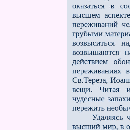
оказаться в со
высшем аспекте
переживаний че
грубыми матери
возвыситься н
возвышаются н
действием обо
переживаниях в
Св.Тереза, Иоан
вещи. Читая 
чудесные запах
пережить необы
Удаляясь чере
высший мир, в о