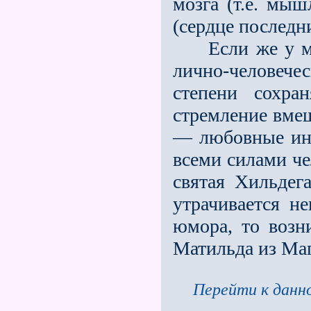
мозга (т.е. мы
(сердце последни
Если же у мис
лично-человече
степени сохра
стремление вмеш
— любовные инс
всеми силами че
святая Хильдег
утрачивается не
юмора, то возн
Матильда из Маг
Перейти к данно