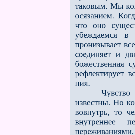
таковым. Мы ко
осязанием. Когд
что оно сущес
убеждаемся в 
пронизывает все
соединяет и д
божест­венная с
рефлектирует в
ния.
Чувство обо
известны. Но ко
вовнутрь, то ч
внутреннее п
переживаниями