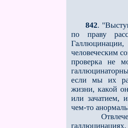
842
. "Высту
по праву расс
Галлюцинаци
человеческим со
про­верка не м
галлюцинаторны
если мы их ра
жизни, какой о
или зачатием, 
чем-то анормаль
Отвлечемся 
галлюцинация