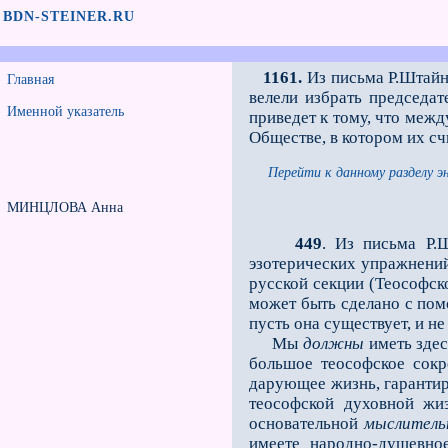
BDN-STEINER.RU
1161.
Из письма Р.Штайн
Главная
велели избрать председа
Именной указатель
приведет к тому, что межд
Обществе, в котором их сч
Перейти к данному разделу э
МИНЦЛОВА Анна
449
. Из письма Р.
эзотерических упражнений
русской секции (Теософск
может быть сделано с пом
пусть она существует, и не
Мы
должны
иметь здес
большое теософское сокр
дарующее жизнь, гаранти
теософс­кой духовной жи
основательной
мыслитель
имеете народно-душевно