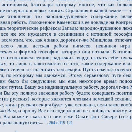
 источником, благодаря которому многое, что как больши
х не исчерпать в целых книгах. Страдания в вашей земле —
е отношения это народно-душевное содержание явл
ная работа. Из­ложенное Каменской в ее докладе на Конгре
ишь теоретические рефлексы Запада; народно-душевное леж
 все же это нуждается в соединении с истинной тео­софи
 всем этим, что, как я знаю, дорогая г-жа Минцлова, отпечат
 всего лишь детская работа пигмеев, невинная игра 
венно
и формой теософии, которую они познали. В отнош
ся основанием секции; надлежит твердо сказать себе: пуск
ться, то лишь в зависимости от того, какое содержание вл
ямо сейчас я стал читать там лекции. Пусть сначала оснуют с
ти, по которому мы движемся. Этому серьезному пути секц
шим было бы следующее: мы еще некоторое время подо
оим путем. Вашу же индивидуальную работу, дорогая г-жа М
ли Вы эту полную значения работу бу­дете совершать позит
е (из русских), которые являются членами немецкой секции
да
, когда русская секция будет уже основана, если такое воо
ько
Вам, и прошу Вас его содержание не сообщать никому и
: Вы можете сказать о нем г-же Ольге фон Сиверс (сест
правляющую нить... ".
264 с.119-121