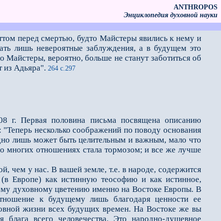
ANTHROPOS
Энциклопедия духовной науки
ттом перед смертью, будто Майстеры явились к нему и
вать лишь невероятные заблуждения, а в будущем это
о Майстеры, вероятно, больше не станут заботиться об
т из Адьяра".
264 с.297
08 г. Первая половина письма посвящена описанию
: "Теперь несколько соображений по поводу основания
одно лишь может быть целительным и важным, мало что
о многих от­ношениях стала тормозом; и все же лучше
, чем у нас. В вашей земле, т.е. в народе, содержится
 (в Европе) как истинную теософию и как истинное,
ему духовному цветению именно на Востоке Европы. В
отношение к будущему лишь благода­ря ценности ее
уховной жизни всех будущих времен. На Востоке же вы
 блага всего человечества. Это народно-душевное