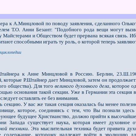
ера к А.Минцловой по поводу заявления, сделанного Олько
телем Т.О. Анни Безант: "Подобного рода вещи могут выз
у Майстерами и Обществом будет прервана всякая связь. Иб
итают способными играть ту роль, о которой теперь заявляю
нциклопедии
Штайнера к Анне Минцловой в Россию. Берлин, 23.Ш.19
, которые Р.Штайнер дает Минцловой, затем он продолжает
ого общества). Для того
великого духовного
дела
, которое 
ощью основания такой секции. Уже в Германии эта секция в
 следует оставлять ее без внимания.
ь секцию. У вас же такая секция оказалась бы менее полезной
овище, которое, соединяясь с тем, что Вы познали здесь
рующее буду­щее Христианство, должно прийти к высочайш
зни Запада существует наука, которая имеет духовное 
ной техники
. Эта мыслительная техника бу­дет привита д
е содержание, которому надлежит войти в эволюцию для