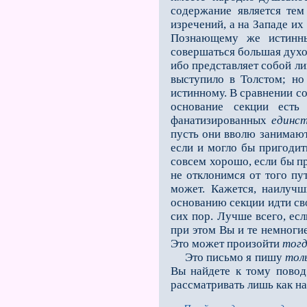
содержание яв­ляется тем
изречений, а на Западе и
Познающему же истинны
совершаться большая духов
ибо представляет собой л
выступило в Толстом; но
истинному. В сравнении со
основание секции есть
фанатизированных
единст
пусть они вволю занимают
если и мог­ло бы пригоди
совсем хорошо, если бы пр
не отклонимся от того пу
может. Кажется, наилуч
основанию секции идти св
сих пор. Лучше всего, ес
при этом Вы и те немноги
Это может произойти
тог
Это письмо я пишу
тол
Вы найдете к тому повод
рассматривать лишь как на