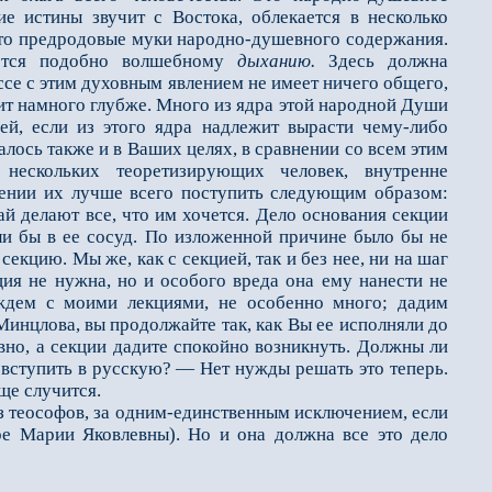
е истины звучит с Востока, облекает­ся в несколько
 это предродовые муки народно-душевного содержания.
яется подобно волшебному
дыханию.
Здесь должна
ссе с этим духовным явлением не имеет ничего общего,
ит намного глубже. Много из ядра этой народной Души
ей, если из этого ядра надлежит вырасти чему-либо
алось также и в Ваших целях, в сравнении со всем этим
нескольких теоретизирующих человек, внутренне
ении их лучше всего поступить следующим образом:
ай делают все, что им хочется. Дело основания секции
или бы в ее сосуд. По изложенной причине было бы не
екцию. Мы же, как с секцией, так и без нее, ни на шаг
ия не нужна, но и особого вреда она ему нанести не
ждем с моими лекциями, не особенно много; дадим
инцлова, вы продолжайте так, как Вы ее исполняли до
ивно, а секции дадите спокойно возникнуть. Должны ли
, вступить в русскую? — Нет нужды решать это теперь.
бще случится.
з теософов, за одним-единственным исключением, если
ре Марии Яковлевны). Но и она должна все это дело