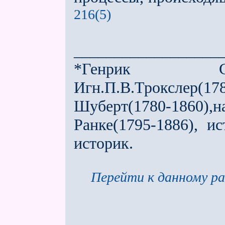
216(5)
__________________
*Генрик Стеффен
Игн.П.В.Троксле
Шуберт(1780-1860
Ранке(1795-1886), и
историк.
Перейти к данному ра