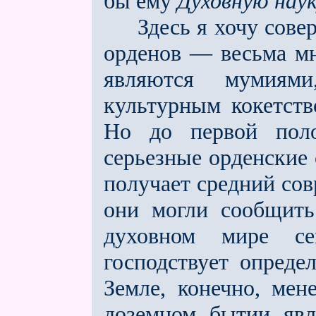
бы ему
Духовную нау
Здесь я хочу соверш
орденов — весьма м
являются мумиями
культурным кокетств
Но до первой пол
серьeзные орденские
получает средний сов
они могли сообщить
духовном мире с
господствует опреде
Земле, конечно, мен
доземном бытии явл