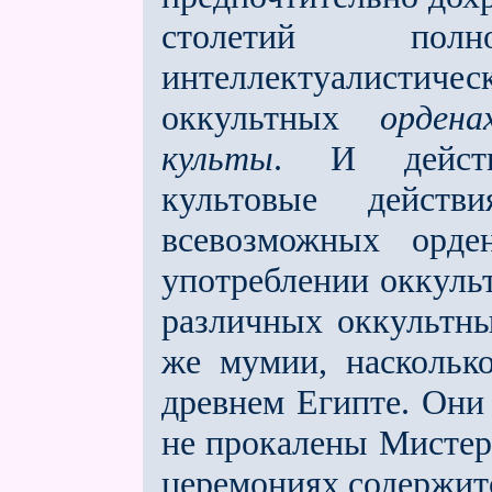
столетий пол
интеллектуалистиче
оккультных
ордена
культы
. И действ
культовые действ
всевозможных орд
употреблении оккуль
различных оккультны
же мумии, наскольк
древнем Египте. Они
не прокалены Мистер
церемониях содержитс