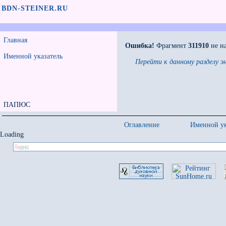
BDN-STEINER.RU
Главная
Ошибка!
Фрагмент
311910
не н
Именной указатель
Перейти к данному разделу э
ПАПЮС
Оглавление
Именной ук
Loading