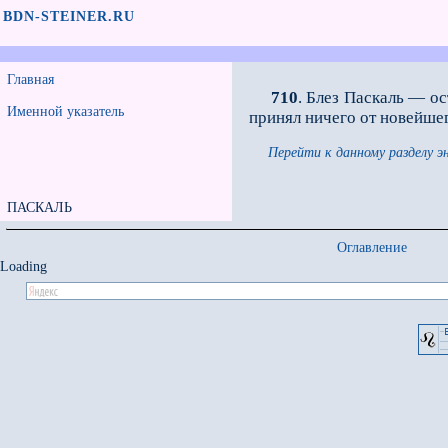
BDN-STEINER.RU
Главная
710
. Блез Паскаль — о
Именной указатель
принял ничего от новейше
Перейти к данному разделу э
ПАСКАЛЬ
Оглавление
Loading