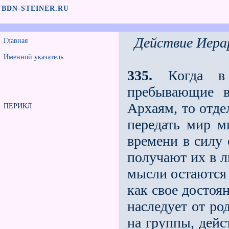
BDN-STEINER.RU
Действие Иера
Главная
Именной указатель
335.
Когда в I
пребывающие 
Архаям, то отде
ПЕРИКЛ
передать мир м
времени в силу
получают их в л
мысли остаются
как своe достоя
наследует от ро
на группы, дейс