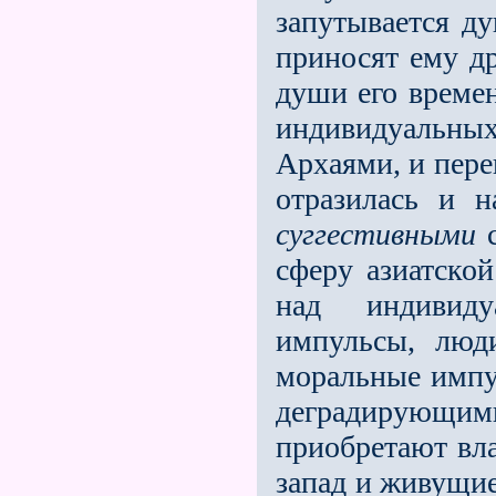
запутывается д
приносят ему др
души его времен
индивидуальны
Архаями, и пере
отразилась и 
суггестивными
с
сферу азиатско
над индивиду
импульсы, люд
моральные импул
деградирующими
приобретают вла
запад и живущие