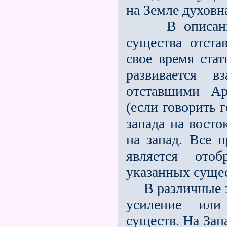
на Земле духовн
В описанное
существа отста
своe время стат
развивается в
отставшими Ар
(если говорить 
запада на вост
на запад. Всe 
является ото
указанных сущес
В различные эп
усиление или
существ. На Зап