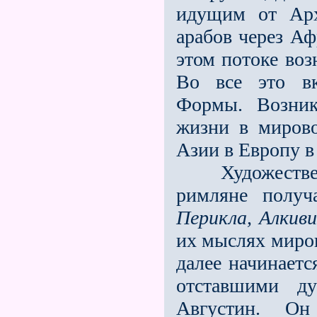
идущим от Арх
арабов через А
этом потоке во
Во всe это вк
Формы. Возник
жизни в миров
Азии в Европу в
Художественны
римляне получ
Перикла, Алкив
их мыслях миро
далее начинает
отставшими д
Августин. Он