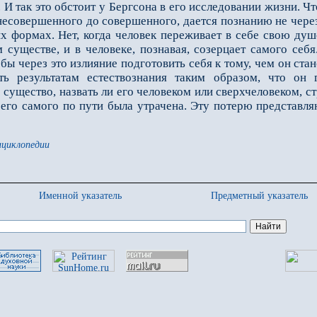
И так это обстоит у Бергсона в его исследовании жизни. Чт
 несовершенного до совершенного, дается познанию не чер
их формах. Нет, когда человек переживает в себе свою ду
 существе, и в человеке, познавая, созерцает самого себ
ы через это излияние подготовить себя к тому, чем он стано
ь результатам естествознания таким образом, что он 
существо, назвать ли его человеком или сверхчеловеком, с
ь его самого по пути была утрачена. Эту потерю представл
нциклопедии
Именной указатель
Предметный указатель