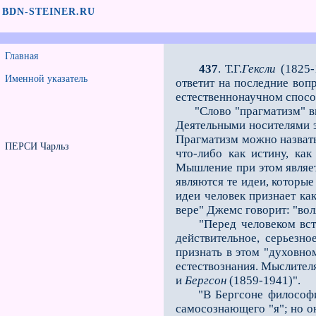
BDN-STEINER.RU
Главная
437
. Т.Г.
Гексли
(1825-
Именной указатель
ответит на последние воп
естественнонаучном способ
"Слово "прагматизм" впе
Деятельными носителями 
Прагматизм можно назвать
ПЕРСИ Чарльз
что-либо как истину, ка
Мышление при этом являет
являются те идеи, которы
идеи человек признает ка
вере" Джемс говорит: "вол
"Перед человеком встало
действительное, серьезн
признать в этом "духовно
естествознания. Мыслите
и
Бергсон
(1859-1941)".
"В Бергсоне философия н
самосознающего "я"; но он