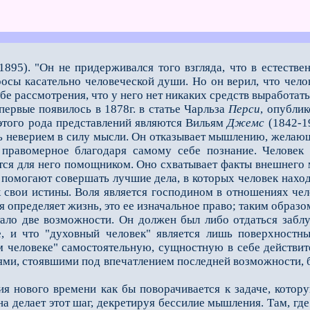
1895). "Он не придерживался того взгляда, что в естеств
росы касательно человеческой души. Но он верил, что чел
е рассмотрения, что у него нет никаких средств выработать 
рвые появилось в 1878г. в статье Чарльза
Перси
, опубли
этого рода представлений являются Вильям
Джемс
(1842-1
 неверием в силу мысли. Он отказывает мышлению, желающе
к правомерное благодаря самому себе познание. Человек
ся для него помощником. Оно схватывает факты внешнего м
е помогают совершать лучшие дела, в которых человек нахо
к свои истины. Воля является господином в отношениях чел
я определяет жизнь, это ее изначальное право; таким образо
 две возможности. Он должен был либо отдаться заблужд
ое, и что "духовный человек" является лишь поверхност
м человеке" самостоятельную, сущностную в себе действите
лями, стоявшими под впечатлением последней возможности
ового времени как бы поворачивается к задаче, которую
а делает этот шаг, декретируя бессилие мышления. Там, гд