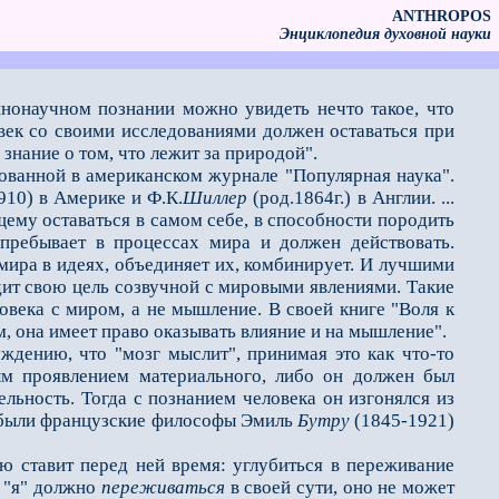
ANTHROPOS
Энциклопедия духовной науки
еннонаучном познании можно увидеть нечто такое, что
овек со своими исследованиями должен оставаться при
знание о том, что лежит за природой".
кованной в американском журнале "Популярная наука".
910) в Америке и Ф.К.
Шиллер
(род.1864г.) в Англии. ...
му оставаться в самом себе, в способности породить
 пребывает в процессах мира и должен действовать.
ира в идеях, объединяет их, комбинирует. И лучшими
дит свою цель созвучной с мировыми явлениями. Такие
овека с миром, а не мышление. В своей книге "Воля к
м, она имеет право оказывать влияние и на мышление".
ению, что "мозг мыслит", принимая это как что-то
ным проявлением материального, либо он должен был
льность. Тогда с познанием человека он изгонялся из
, были французские философы Эмиль
Бутру
(1845-1921)
 ставит перед ней время: углубиться в переживание
е "я" должно
переживаться
в своей сути, оно не может