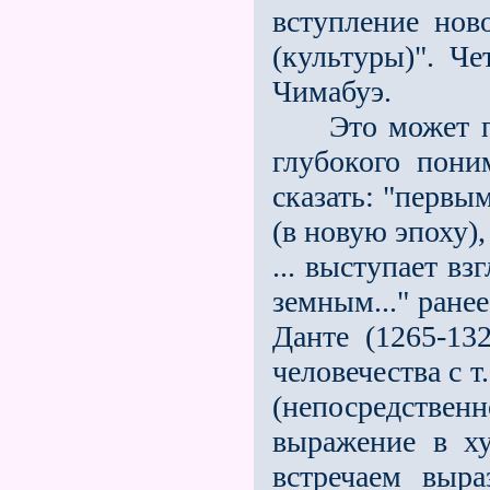
вступление ново
(культуры)". Ч
Чимабуэ.
Это может пок
глубокого пони
сказать: "первы
(в новую эпоху)
... выступает в
земным..." ране
Данте (1265-13
человечества с т
(непосредственн
выражение в х
встречаем выр