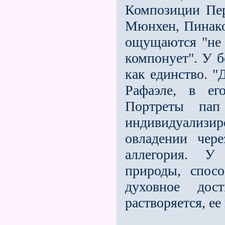
Композиции Пер
Мюнхен, Пинако
ощущаются "не 
компонует". У 
как единство. "
Рафаэле, в ег
Портреты па
индивидуализи
овладении чер
аллегория. У 
природы, спос
духовное дос
растворяется, ее