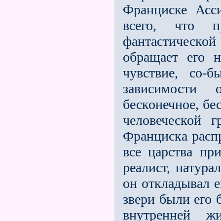
Франциске Асси
всего, что п
фантастическо
обращает его н
чувствие, со-
зависимости 
бесконечное, бе
человеческой г
Франциска распр
все царства пр
реалист, натура
он откладывал е
звери были его 
внутренней ж