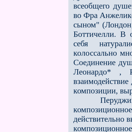
всеобщего душе
во Фра Анжелико
сыном" (Лондон,
Боттичелли. В
себя натура
колоссально мно
Соединение душ
Леонардо* , 
взаимодействие 
композиции, выр
Перуджино (у
композицион
действительно в
композиционное 