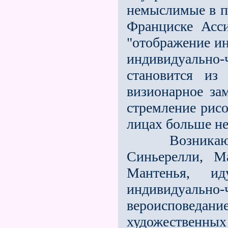
немыслимые в п
Франциске Асс
"отображение ин
индивидуально
становится из
визионарное за
стремление рисо
лицах больше не
Возникающие 
Синьерелли, М
Мантенья, и
индивидуальн
вероисповедан
художестве