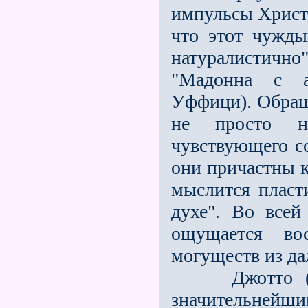
импульсы Христ
что этот чужды
натуралистич
"Мадонна с а
Уффици). Обраща
не просто на
чувствующего с
они причастны к
мыслится пласт
духе". Во всей
ощущается во
могуществ из да
Джотто (1266
значительнейшим