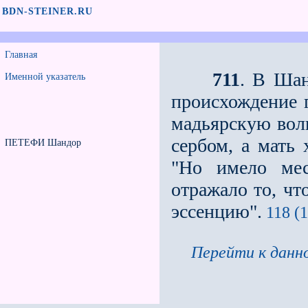
BDN-STEINER.RU
Главная
711
. В Шан
Именной указатель
происхождение г
мадьярскую волю
сербом, а мать
ПЕТЕФИ Шандор
"Но имело мес
отражало то, ч
эссенцию".
118 (1
Перейти к данно