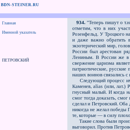
BDN-STEINER.RU
934.
"Теперь пишут о т.н
Главная
отметим, что в них учас
Именной указатель
Розенфельд. У Троцкого н
и даже важно обратить в
экзотерический мир, голов
России был арестован ряд
Лениным. В России же в 
ПЕТРОВСКИЙ
свержение царизма являет
патриотические, русские 
наших воинов связались с
Следующий процесс имел 
Каменев, alias (или, лат.
гнусный малый. И когда н
смог тогда доказать, смог
сделал и Петровский. Оба 
никогда не желал победы 
те, которые — в силу пло
Такие слова были произне
выговорил. Против Петров