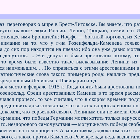
аз. переговорах о мире в Брест-Литовске. Вы знаете, что р
твуют главные люди России: Ленин, Троцкий, некий г-н 
астоящее имя Бронштейн; Иоффе — богатый торговец из Хе
нимание на то, что у г-на Розенфельда-Каменева только
а до сих пор находится на плечах; ибо она уже давно могла с
 депутатов. ... Эти депутаты были арестованы потому, чт
то время было известно такое высказывание Ленина: из в
ся наименьшим. ... Но справиться с этими арестованными в
патриотические слова такого примерно рода: нашлись преда
 вредоносным Лениным в Швейцарии и т.д.
место в феврале 1915 г. Тогда опять были арестованы не
) Розенфельд. Среди арестованных Каменев в то время рассм
ачался процесс, то все считали, что в скором времени по
 представить доказательства, что во всех вопросах войны о
доказали, что серьeзной связи с Лениным они не имели. Осо
Германии, что победы Германии могли хотеть только нерусс
хого, нездорового самочувствия — могут желать победы сво
сены на том процессе. А защитником, адвокатом этих госп
ского, а также против Каменева-Розенфельда ведь выдвигал