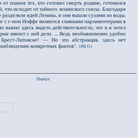
от планов тех, кто готовил смерть родине, готовился
й, что исходит от тайного ленинского союза. Благодаря
 разделяли идей Ленина, и они вышли сухими из воды.
те с г-ном Иоффе являются главными парламентeрами в
о важно здесь видеть действительность; это я и хотел
орые имеют с ней дело. ... Ведь необыкновенно удобно
Брест-Литовске! — Но это абстракция, здесь нет
 к наблюдению конкретных фактов".
180(11)
Наверх