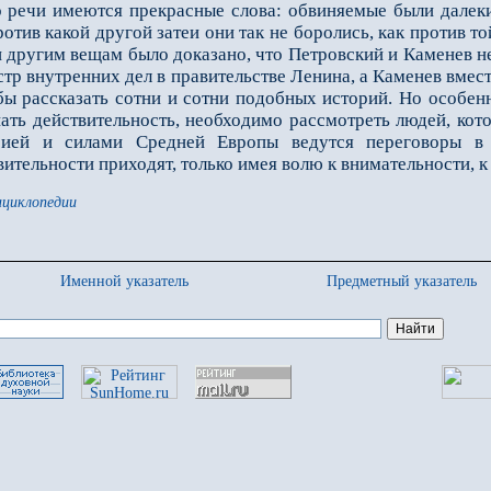
о речи имеются прекрасные слова: обвиняемые были далеки 
ротив какой другой затеи они так не боролись, как против то
 другим вещам было доказано, что Петровский и Каменев не
р внутренних дел в правительстве Ленина, а Каменев вмес
 бы рассказать сотни и сотни подобных историй. Но особенн
нать действительность, необходимо рассмотреть людей, кот
сией и силами Средней Европы ведутся переговоры в 
вительности приходят, только имея волю к внимательности,
нциклопедии
Именной указатель
Предметный указатель