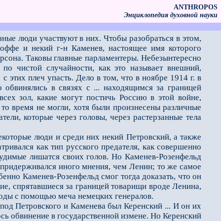
ANTHROPOS
Энциклопедия духовной науки
азные люди участвуют в них. Чтобы разобраться в этом,
Иоффе и некий г-н Каменев, настоящее имя которого
рсона. Таковы главные парламентeры. Небезынтересно
 по чистой случайности, как это называет внешний,
 этих плеч упасть. Дело в том, что в ноябре 1914 г. в
о обвинялись в связях с ... находящимся за границей
сех зол, какие могут постичь Россию в этой войне,
 то время не могли, хотя были произнесены различные
тели, которые через головы, через растерзанные тела
которые люди и среди них некий Петровский, а также
атривался как тип русского предателя, как совершенно
дсудимые лишатся своих голов. Но Каменев-Розенфельд
н придерживался иного мнения, чем Ленин; то же самое
бенно Каменев-Розенфельд смог тогда доказать, что он
кие, спрятавшиеся за границей товарищи вроде Ленина,
боды с помощью меча немецких генералов.
од Петровского и Каменева был Керенский ... И он их
ось обвинение в государственной измене. Но Керенский