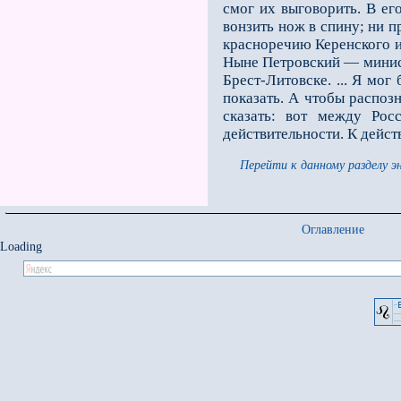
смог их выговорить. В ег
вонзить нож в спину; ни п
красноречию Керенского и
Ныне Петровский — минист
Брест-Литовске. ... Я мог
показать. А чтобы распоз
сказать: вот между Рос
действительности. К дейст
Перейти к данному разделу э
Оглавление
Loading