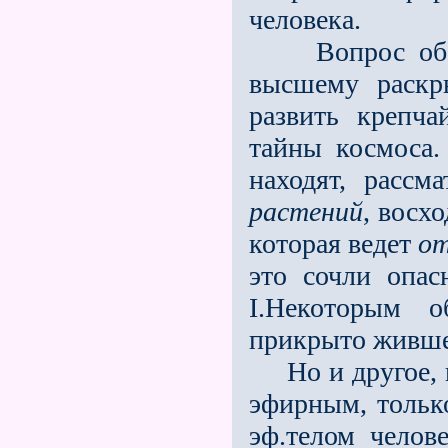
человека.
Вопрос об эф
высшему раскр
развить крепч
тайны космоса.
находят, рассм
растений
, восх
которая ведeт
от
это сочли опа
I.Некоторым 
прикрыто жившее
Но и другое, во
эфирным, тольк
эф.телом челов