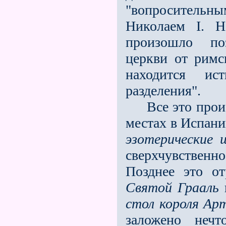
"вопроситель
Николаем I. Н
произошло п
церкви от римс
находится ис
разделения".
Всe это происх
местах в Испани
эзотерические 
сверхчувственн
Позднее это от
Святой Грааль
и
стол короля Ар
заложено нечт