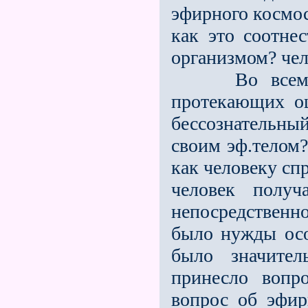
эфирного космос
как это соотне
организмом? чел
Во всeм: в к
протекающих о
бессознательны
своим эф.телом
как человеку с
человек получ
непосредственно
было нужды осо
было значите
принесло вопр
вопрос об эфир