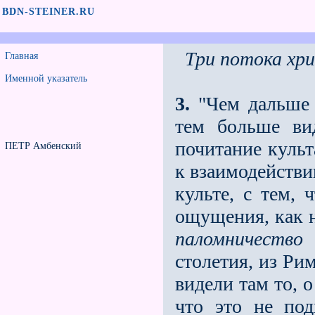
BDN-STEINER.RU
Три потока хри
Главная
Именной указатель
3.
"Чем дальше 
тем больше ви
почитание куль
ПЕТР Амбенский
к взаимодейств
культе, с тем,
ощущения, как н
паломничество
к
столетия, из Ри
видели там то, 
что это не под