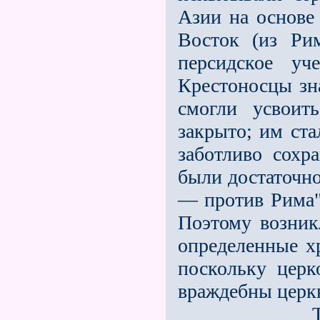
Азии на основе 
Восток (из Ри
персидское уч
Крестоносцы зн
смогли усвоить
закрыто; им ст
заботливо сохр
были достаточн
— против Рима",
Поэтому возник
определeнные х
поскольку цер
враждебны церк
Тогда, со