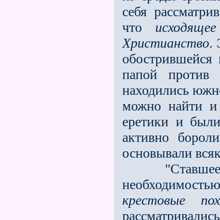
себя рассматри
что
исходяще
Христианство
.
обострившейся 
папой против 
находились южно
можно найти и 
еретики и были
активно бороли
основывали всяк
"Ставшее чис
необходимость
крестовые по
рассматривали