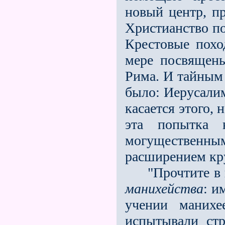
новый центр, пр
Христианство по
Крестовые похо
мере посвящен
Рима. И тайным
было: Иерусали
касается этого, 
эта попытка 
могущественны
расширением кру
"Прочтите в 
манихейства
: и
учении манихе
испытывали стр