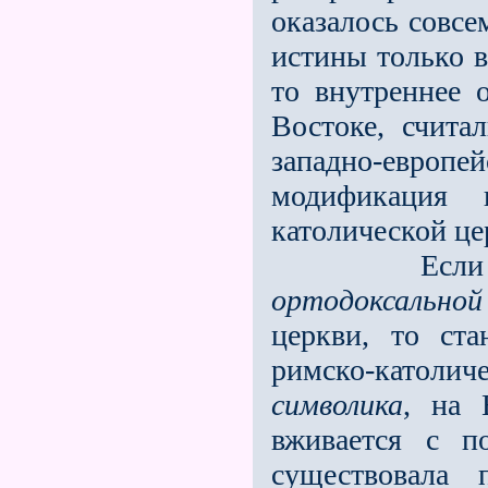
оказалось совсе
истины только в
то внутреннее 
Востоке, счита
западно-европе
модификация 
католической це
Если сра
ортодоксальной
церкви, то ст
римско-католич
символика
, на 
вживается с п
существовала 