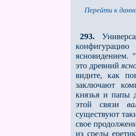
Перейти к данно
293.
Универс
конфигураци
ясновидением. 
это древний
ясн
видите, как по
заключают ком
князья и папы 
этой связи
ва
существуют таки
своe продолжение
из среды ерети