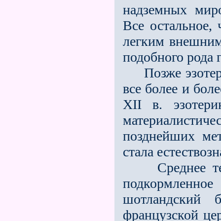
надземных мир
Всe остальное,
лeгким внешним
подобного рода 
Позже эзотерич
всe более и бол
XII в. эзотер
материалисти
позднейших мет
стала естествоз
Среднее тече
подкормленн
шотландский б
французской це