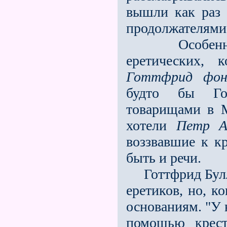
вышли как раз 
продолжателями 
Особенно ха
еретических, 
Готтфрид фон
будто бы Го
товарищами в 
хотели
Петр А
воззвавшие к к
быть и речи.
Готтфрид Булли
еретиков, но, к
основаниям. "У 
помощью крест