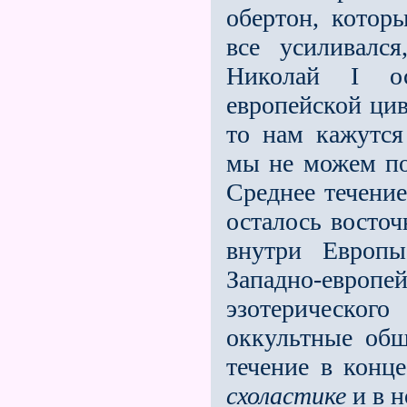
обертон, котор
всe усиливалс
Николай I ос
европейской цив
то нам кажутся
мы не можем по
Среднее течение
осталось восточ
внутри Европы
Западно-европ
эзотерическо
оккультные общ
течение в конц
схоластике
и в н