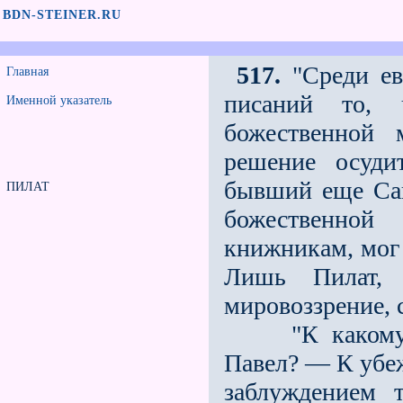
BDN-STEINER.RU
517.
"Среди ев
Главная
писаний то, 
Именной указатель
божественной 
решение осуди
бывший еще Сав
ПИЛАТ
божественной
книжникам, мог
Лишь Пилат, 
мировоззрение, 
"К какому уб
Павел? — К убеж
заблуждением 