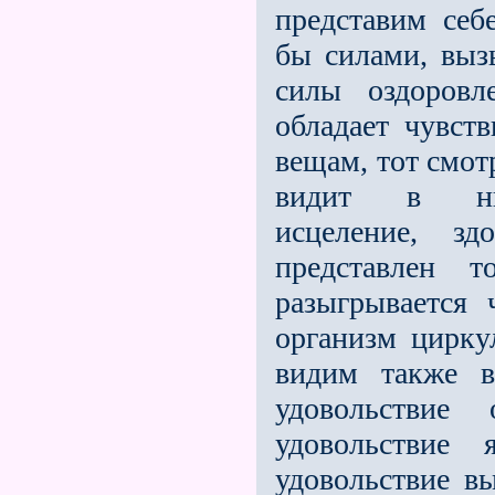
представим себ
бы силами, выз
силы оздоровле
обладает чувст
вещам, тот смотр
видит в них
исцеление, зд
представлен 
разыгрывается
организм цирку
видим также в
удоволь­ствие
удовольствие
удовольствие в