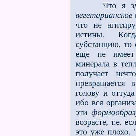
Что я здесь 
вегетарианское
что не агитир
истины. Ког
субстанцию, то 
еще не имеет 
минерала в теп
получает нечт
превращается 
голову и оттуд
ибо вся организ
эти
формообра
возрасте, т.е. 
это уже плохо. 