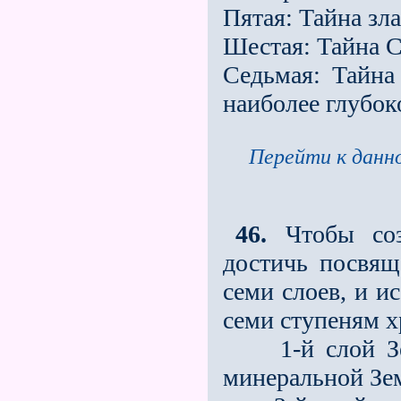
Пятая: Тайна зл
Шестая: Тайна С
Седьмая: Тайна
наиболее глубок
Перейти к данно
46.
Чтобы созе
достичь посвящ
семи слоев, и и
семи ступеням х
1-й слой Земл
минеральной Зем