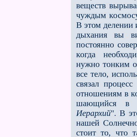
веществ вырывае
чуждым космосу
В этом делении 
дыхания вы в
постоянно совер
когда необход
нужно тонким о
все тело, испол
связал процесс
отношениям в ко
шающийся в н
Иерархий
". В э
нашей Солнечн
стоит то, что 