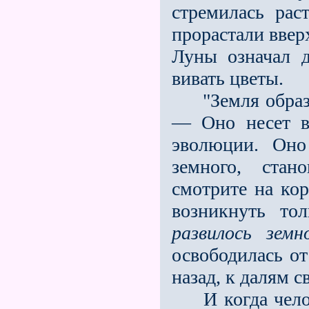
стремилась рас
прорас­тали вве
Луны означал д
вивать цветы.
"Земля образов
— Оно несет в
эволюции. Оно
земного, стан
смотрите на кор
возникнуть то
развилось земн
освободилась от
назад, к далям св
И когда челове