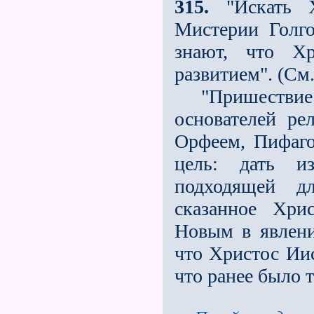
315.
"Искать Х
Мистерии Голг
знают, что Х
развитием". (См.
"Пришествие Х
основателей ре
Орфеем, Пифаго
цель: дать и
подходящей д
сказанное Хри
Новым в явлени
что Христос Иис
что ранее было 