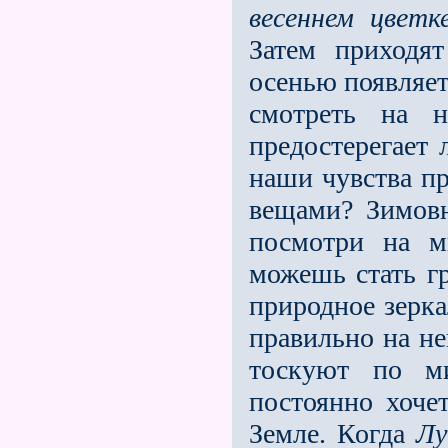
весеннем цвет
Затем приходя
осенью появляе
смотреть на н
предостерегает 
наши чувства п
вещами? Зимовн
посмотри на м
можешь стать г
природное зерка
правильно на не
тоскуют по ми
постоянно хоче
Земле. Когда
Лу