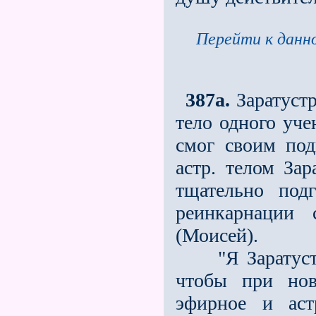
Перейти к данно
387a.
Заратустр
тело одного уч
смог своим под
астр. телом Зар
тщательно под
реинкарнации 
(Моисей).
"Я Заратустры
чтобы при нов
эфирное и аст