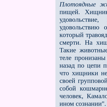
Плотоядные ж
пищей. Хищ­ни
удовольствие
удовольствию о
который травояд
смерти. На хи
Такие животные
теле пронизаны
на­зад по цепи 
что хищники не
своей групповой
собой кошмарн
человек, Камало
ином сознании".