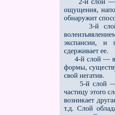
2-й слой — мя
ощущения, напод
обнаружит спос
3-й слой — 
волеизъявлени
экспансии, и 
сдерживает ее.
4-й слой — во
формы, существ
свой негатив.
5-й слой — пл
частицу этого с
возникает друга
т.д. Слой обла