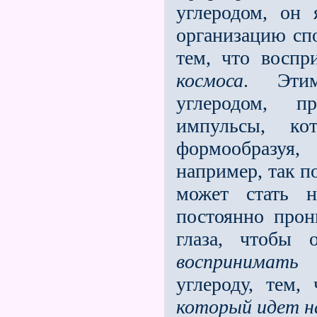
углеродом, он 
организацию сп
тем, что воспр
космоса
.
Эти
углеродом, пр
импульсы, ко
формообразуя,
например, так п
может стать 
постоянно про
глаза, чтобы 
восприни­мать
углероду, тем
который идет н