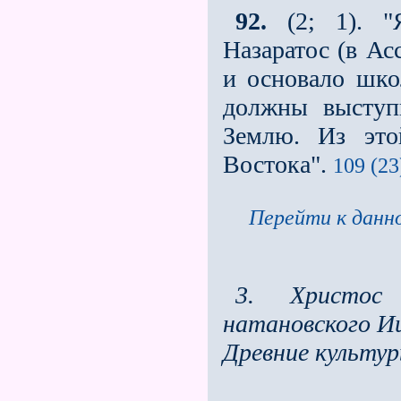
92.
(2; 1). "Я
Назаратос (в Ас
и основало шко
должны выступ
Землю. Из эт
Востока".
109 (23
Перейти к данно
3. Христос
натановского Ии
Древние культу