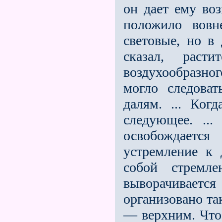
он дает ему во
положило вовн
световые, но в
сказал, рас
воздухообразно
могло следова
далям. ... Ког
следующее. ...
освобождается
устремление к 
собой стремле
выворачивае
организовано та
— верхним. Что 