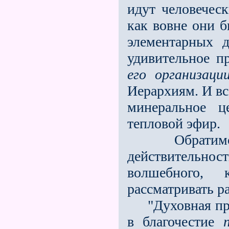
идут человечес
как вовне они б
элементарных 
удивительное п
его организац
Иерархиям. И вс
минеральное ц
тепловой эфир.
Обратимс
действительно
волшебного,
рассматривать р
"Духовная прир
в благочестие