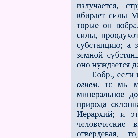
излучается, ст
вбирает силы М
торые он вобра
силы, проодухо
субстанцию; а 
земной субстан
оно нуждается 
Т.обр., если в
огнем
, то мы м
минеральное д
природа склонн
Иерархий; и эт
человеческие 
отвердевая, т