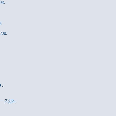
.
239
.
8
;
.
238
.
8
 — 2;
.
238