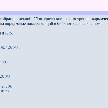
брании лекций "Эзотерические рассмотрения кармиче
ны порядковые номера лекций и библиографические номера 
 ИПН
.
235
. 1,2;
.
235
236
2;
236
.
1,2;
236
.
. 2;
.
236
,10;
.
239