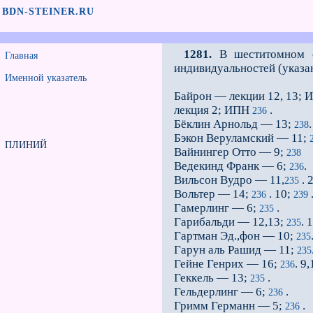
BDN-STEINER.RU
1281.
В шеститомном со
Главная
индивидуальностей (указа
Именной указатель
Байрон — лекции 12, 13;
лекция 2; ИПН
.
236
Бёклин Арнольд — 13;
.
238
Бэкон Веруламский — 11;
ПЛИНИЙ
Вайнингер Отто — 9;
238
Ведекинд Франк — 6;
.
236
Вильсон Вудро — 11,
. 
235
Вольтер — 14;
. 10;
236
239
Гамерлинг — 6;
.
235
Гарибальди — 12,13;
. 
235
Гартман Эд.,фон — 10;
235
Гарун аль Рашид — 11;
235
Гейне Генрих — 16;
. 9
236
Геккель — 13;
.
235
Гельдерлинг — 6;
.
236
Гримм Германн — 5;
.
236