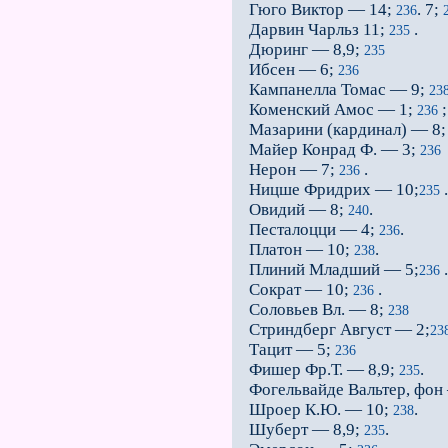
Гюго Виктор — 14;
. 7;
236
Дарвин Чарльз 11;
.
235
Дюринг — 8,9;
235
Ибсен — 6;
236
Кампанелла Томас — 9;
23
Коменский Амос — 1;
;
236
Мазарини (кардинал) — 8
Майер Конрад Ф. — 3;
236
Нерон — 7;
.
236
Ницше Фридрих — 10;
.
235
Овидий — 8;
.
240
Песталоцци — 4;
.
236
Платон — 10;
.
238
Плиний Младший — 5;
.
236
Сократ — 10;
.
236
Соловьев Вл. — 8;
238
Стриндберг Август — 2;
23
Тацит — 5;
236
Фишер Фр.Т. — 8,9;
.
235
Фогельвайде Вальтер, фон
Шроер К.Ю. — 10;
.
238
Шуберт — 8,9;
.
235