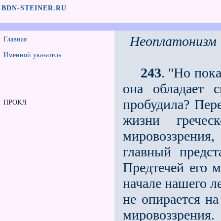
BDN-STEINER.RU
Неоплатонизм
Главная
Именной указатель
243
. "Но пок
она обладает 
пробудила? Пере
ПРОКЛ
жизни гречес
мировоззрения,
главный предст
Предтечей его 
начале нашего л
не опирается н
мировоззрения.