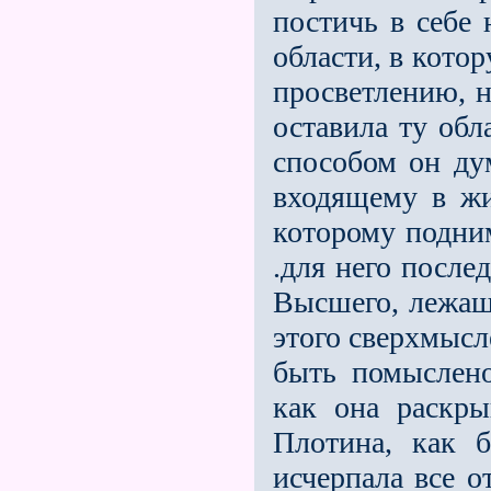
постичь в себе 
области, в кото
просветлению, н
оставила ту обл
способом он ду
входящему в жи
которому подним
.для него после
Высшего, лежащ
этого сверхмысл
быть помыслено
как она раскры
Плотина, как 
исчерпала все о