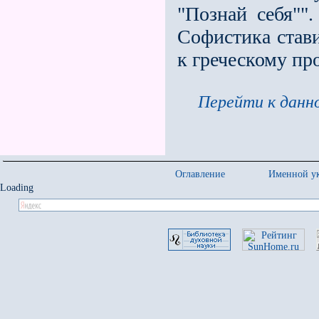
"Познай себя"".
Софистика стави
к греческому п
Перейти к данно
Оглавление
Именной ук
Loading