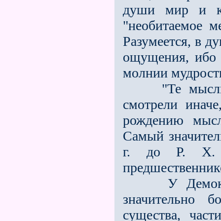
души мир и к
"необитаемое м
Разумеется, в д
ощущения, ибо 
молнии мудрост
"Те мыслите
смотрели иначе
рождению мысл
Самый значите
г. до Р. X.
предшественник
У Демок
значительно б
существа, час