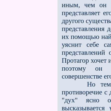
иным, чем он 
представляет е
другого существа
представления 
их помощью найт
уяснит себе с
представлений 
Протагор хочет 
поэтому он 
совершенстве ег
Но тем самы
противоречие с 
"дух" ясно 
высказывается