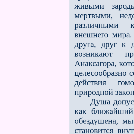
живыми зарод
мертвыми, нед
различными 
внешнего мира.
друга, друг к 
возникают п
Анаксагора, кот
целесообразно с
действия гом
природной зако
Душа допускае
как ближайший
обездушена, мы
становится вну