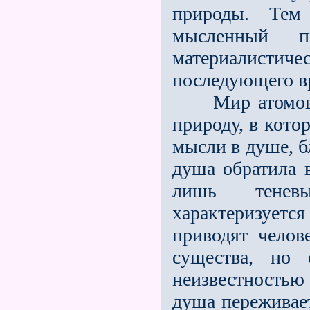
природы. Тем
мысленный п
материалист
последующего в
Мир атомов Де
природу, в кото
мысли в душе, б
душа обратила 
лишь тенев
характеризуе
приводят челов
существа, но
неизвестность
душа переживает