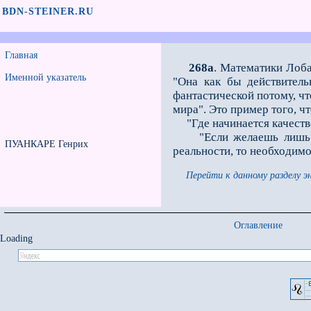
BDN-STEINER.RU
Главная
268а
. Математики Лоба
Именной указатель
"Она как бы действитель
фантастической потому, ч
мира". Это пример того, ч
"Где начинается качестве
"Если желаешь лишь фор
ПУАНКАРЕ Генрих
реальности, то необходимо
Перейти к данному разделу э
Оглавление
Loading