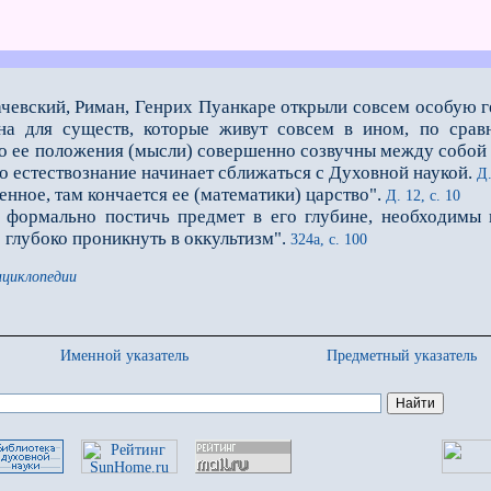
чевский, Риман, Генрих Пуанкаре открыли совсем особую г
на для существ, которые живут совсем в ином, по срав
то ее положения (мысли) совершенно созвучны между собой 
то естествознание начинает сближаться с Духовной наукой.
Д.
нное, там кончается ее (математики) царство".
Д. 12, с. 10
мально постичь предмет в его глубине, необходимы п
 глубоко проникнуть в оккультизм".
324а, с. 100
нциклопедии
Именной указатель
Предметный указатель