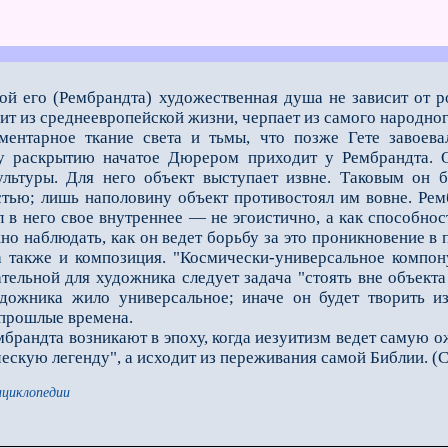
ой его (Рембрандта) художественная душа не зависит от 
рит из среднеевропейской жизни, черпает из самого народног
ное ткание света и тьмы, что позже Гете завоевал д
 раскрытию начатое Дюрером приходит у Рембрандта. О
культуры. Для него объект выступает извне. Таковым он 
стью; лишь наполовину объект противостоял им вовне. Ре
л в него свое внутреннее — не эгоистично, а как способност
о наблюдать, как он ведет борьбу за это проникновение в 
а также и композиция. "Космически-универсальное компон
тельной для художника следует задача "стоять вне объекта
удожника жило универсальное; иначе он будет творить и
 прошлые времена.
андта возникают в эпоху, когда иезуитизм ведет самую о
ческую легенду", а исходит из переживания самой Библии. (С
нциклопедии