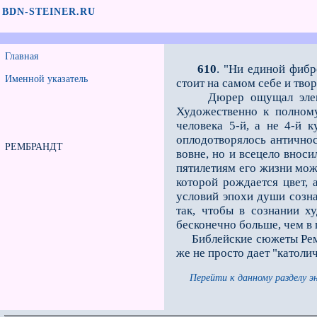
BDN-STEINER.RU
Главная
610
. "Ни единой фибр
Именной указатель
стоит на самом себе и тво
Дюрер ощущал элементар
Художественно к полному
человека 5-й, а не 4-й 
оплодотворялось антично
РЕМБРАНДТ
вовне, но и всецело вноси
пятилетиям его жизни можн
которой рождается цвет, 
условий эпохи души созна
так, чтобы в сознании х
бесконечно больше, чем в
Библейские сюжеты Рембр
же не просто дает "католи
Перейти к данному разделу э