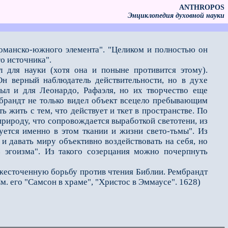
ANTHROPOS
Энциклопедия духовной науки
романско-южного элемента". "Целиком и полностью он
о источника".
ля науки (хотя она и поныне противится этому).
н верный наблюдатель действительности, но в духе
был и для Леонардо, Рафаэля, но их творчество еще
мбрандт не только видел объект всецело пребывающим
ь жить с тем, что действует и ткет в пространстве. По
природу, что сопровождается выработкой светотени, из
уется именно в этом ткании и жизни свето-тьмы". Из
 и давать миру объективно воздействовать на себя, но
з эгоизма". Из такого созерцания можно почерпнуть
жесточенную борьбу против чтения Библии. Рембрандт
м. его "Самсон в храме", "Христос в Эммаусе". 1628)