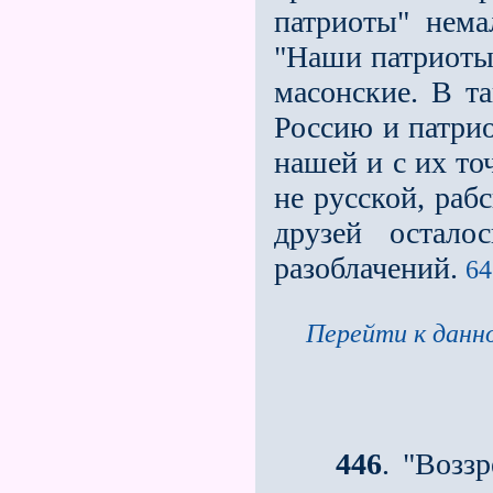
патриоты" нема
"Наши патриоты 
масонские. В та
Россию и патрио
нашей и с их то
не русской, раб
друзей остало
разоблачений.
64
Перейти к данно
446
. "Возз