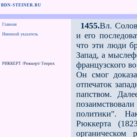
BDN-STEINER.RU
1455.
Вл. Солов
Главная
и его последова
Именной указатель
что эти люди б
Запад, а мыслеф
французского во
РИККЕРТ /Рюккерт/ Генрих
Он смог доказа
отпечаток запад
папством. Дал
позаимствова
политики". На
Рюккерта (182
органическом р