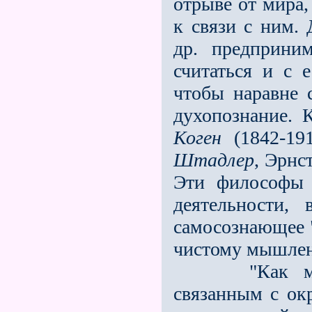
отрыве от мира,
к связи с ним. 
др. предприни
считаться и с 
чтобы наравне 
духопознание. 
Коген
(1842-19
Штадлер
, Эрнс
Эти философы 
деятельности, 
самосознающее "
чистому мышлен
"Как мирово
связанным с ок