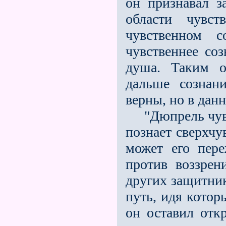
он признавал з
области чувс
чувственном 
чувственнее соз
душа. Таким о
дальше сознан
верны, но в данн
"Дюпрель чувст
познает сверхчув
может его пер
против воззрен
других защитник
путь, идя котор
он оставил отк