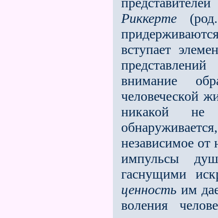
представителе
Риккерте
(род.
придерживаютс
вступает элеме
представлений
внимание об
человеческой ж
никакой не 
обнаруживается
независимое от 
импульсы ду
гаснущими иск
ценность
им дае
воления челов