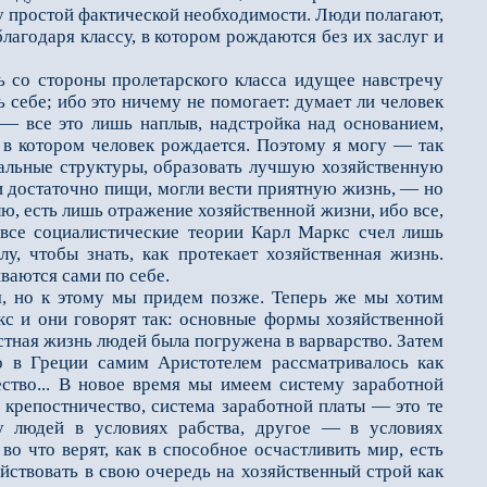
лу простой фактической необходимости. Люди полагают,
благодаря классу, в котором рождаются без их заслуг и
со стороны пролетарского класса идущее навстречу
ь себе; ибо это ничему не помогает: думает ли человек
, — все это лишь наплыв, надстройка над основанием,
 в котором человек рождается. Поэтому я могу — так
альные структуры, образовать лучшую хозяйственную
ли достаточно пищи, могли вести приятную жизнь, — но
олю, есть лишь отражение хозяйственной жизни, ибо все,
все социалистические теории Карл Маркс счел лишь
у, чтобы знать, как протекает хозяйственная жизнь.
иваются сами по себе.
, но к этому мы придем позже. Теперь же мы хотим
ркс и они говорят так: основные формы хозяйственной
стная жизнь людей была погружена в варварство. Затем
о в Греции самим Аристотелем рассматривалось как
ество... В новое время мы имеем систему заработной
о, крепостничество, система заработной платы — это те
у людей в условиях рабства, другое — в условиях
во что верят, как в способное осчастливить мир, есть
ствовать в свою очередь на хозяйственный строй как