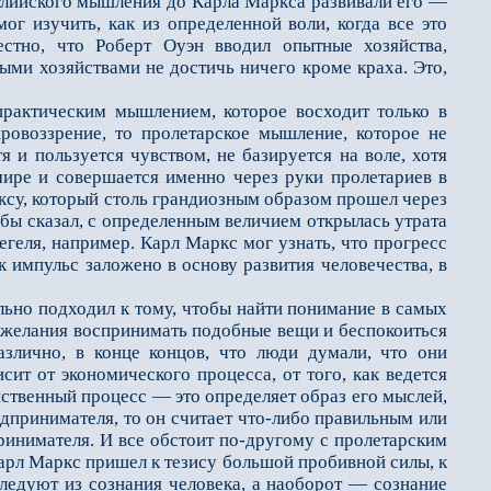
глийского мышления до Карла Маркса развивали его —
г изучить, как из определенной воли, когда все это
естно, что Роберт Оуэн вводил опытные хозяйства,
ми хозяйствами не достичь ничего кроме краха. Это,
актическим мышлением, которое восходит только в
ровоззрение, то пролетарское мышление, которое не
я и пользуется чувством, не базируется на воле, хотя
мире и совершается именно через руки пролетариев в
ксу, который столь грандиозным образом прошел через
 бы сказал, с определенным величием открылась утрата
егеля, например. Карл Маркс мог узнать, что прогресс
ак импульс заложено в основу развития человечества, в
ьно подходил к тому, чтобы найти понимание в самых
нежелания воспринимать подобные вещи и беспокоиться
злично, в конце концов, что люди думали, что они
исит от экономического процесса, от того, как ведется
йственный процесс — это определяет образ его мыслей,
редпринимателя, то он считает что-либо правильным или
ринимателя. И все обстоит по-другому с пролетарским
 Карл Маркс пришел к тезису большой пробивной силы, к
следуют из сознания человека, а наоборот — сознание