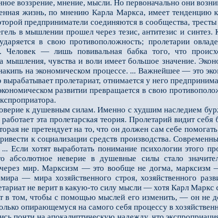
ное воззрение, мнение, мысли. Но первоначально они возник
ая жизнь, по мнению Карла Маркса, имеет тенденцию к к
оторой предприниматели соединяются в сообщества, тресты и 
Гегель в мышлении прошел через тезис, антитезис и синтез.
ударяется в свою противоположность; пролетарии овладе
. Человек — лишь повивальная бабка того, что происх
а мышления, чувства и воли имеет большое значение. Эконо
 накипь на экономическом процессе. ... Важнейшее — это эк
что вырабатывает пролетариат, отнимается у него предприни
экономическом развитии превращается в свою противоположн
экспроприатора.
верие к душевным силам. Именно с худшим наследием бурж
работает эта пролетарская теория. Пролетарий видит себя
торая не претендует на то, что он должен сам себе помогат
привести к социализации средств производства. Современн
... Если хотят выработать понимание психологии этого пр
то абсолютное неверие в душевные силы стало значит
через мир. Марксизм — это вообще не догма, марксизм —
 мира — мира хозяйственного строя, хозяйственного разв
етариат не верит в какую-то силу мысли — хотя Карл Маркс
ит в том, чтобы с помощью мыслей его изменить, — он не д
только опирающемуся на самого себя процессу в хозяйственно
ь почти на апокалиптическую надежду, что экспроприация