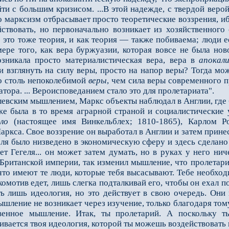
и с большим кризисом. ...В этой надежде, с твердой верой
то марксизм отбрасывает просто теоретические воззрения, иб
ствовать, но первоначально возникает из хозяйственного
 это тоже теория, и как теория — также побиваема; люди е
ере того, как вера буржуазии, которая вовсе не была нов
озникала просто материалистическая вера, вера в
апокал
ли взглянуть на силу веры, просто на напор веры? Тогда м
о столь непоколебимой
веры
, чем сила веры современного п
ора. ... Вероисповеданием стало это для пролетариата".
вским мышлением, Маркс объекты наблюдал в Англии, где 
же была в то время аграрной страной и социалистические 
ло
(настоящее имя Винкельблех; 1810-1865), Карлом Р
ркса. Свое воззрение он выработал в Англии и затем принес
ля было низведено в экономическую сферу и здесь сделано
рет Гегеля... он может затем думать, но в руках у него н
Британской империи, так изменил мышление, что пролетариа
что имеют те люди, которые тебя высасывают. Тебе необход
мотив едет, лишь слегка подталкивай его, чтобы он ехал по
ть лишь идеология, но это действует в свою очередь. Он
шление не возникает через изучение, только благодаря тому
твенное мышление. Итак, ты пролетарий. А поскольку 
ивается твоя идеология, которой ты можешь воздействовать 