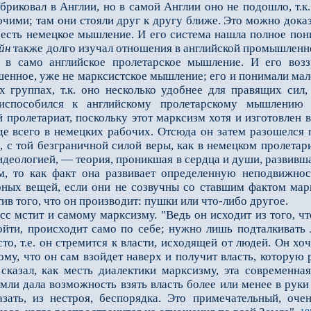
ковал в Англии, но в самой Англии оно не подошло, т.к
чими; там они стояли друг к другу ближе. Это можно дока
 есть немецкое мышление. И его система нашла полное пон
йн
также долго изучал отношения в английской промышленнос
 в само английское пролетарское мышление. И его воззр
дшенное, уже не марксистское мышление; его и понимали ма
 группах, т.к. оно несколько удобнее для правящих сил,
приспособился к английскому пролетарскому мышлению
 пролетариат, поскольку этот марксизм хотя и изготовлен 
е всего в немецких рабочих. Отсюда он затем разошелся 
 с той безграничной силой веры, как в немецком пролетариат
деологией, — теория, проникшая в сердца и души, развивша
ом, то как факт она развивает определенную неподвижнос
рных вещей, если они не созвучны со ставшим фактом мар
тив того, что он производит: пушки или что-либо другое.
с мстит и самому марксизму. "Ведь он исходит из того, ч
ойти, происходит само по себе; нужно лишь подталкивать 
сто, т.е. он стремится к власти, исходящей от людей. Он хо
 тому, что он сам взойдет наверх и получит власть, которую
 сказал, как месть диалектики марксизму, эта современн
ли дала возможность взять власть более или менее в руки 
азать, из нестроя, беспорядка. Это примечательный, оч