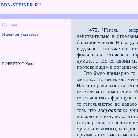
BDN-STEINER.RU
Главная
475
. "Гегель — эне
Именной указатель
действительно в отдельны
большие усилия. Но когда 
и думают, что уже постиг
философии, гегелевски об
думать. ... Но со своим 
РОБЕРТУС Карл
протекающим в организме 
Это было примерно то, че
мыслях. Но он искал чего
Насчет правильности гегел
гегелевского мышления. Е
гегельянство к французск
то гегельянство не давало
том, что
государство
унич
должно исчезнуть. ... из
государство, а средоточи
чувства великого, которое
против этого высказывания