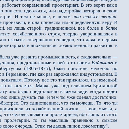
 работает современный пролетариат. В это верят как в
о они есть идеология, или надстройка, которая, в свою
 строя. И тем не менее, в целом
это также теория.
е произвели, и она принесла им определенную веру. И
ой, но лишь старой, традиционной, все более и более
ипсис
хозяйственного строя, твердо укоренившаяся в
ожно сказать: совершенно очевидно, что даже в первых
ролетариата в апокалипсис хозяйственного развития: в
была уже развита промышленность, а следовательно —
учения, представленные в ней в то время
Вайтлингом
обертусом (1805-1875), были поистине мелочью по
 в Германию, где как раз зарождался индустриализм. В
 понятным. Потому все это так прижилось на немецкой
ичего не остается. Маркс уже под влиянием Британской
ту оно было представлено в таком виде: когда придет
имо лишь думать так, и тем ты уже сделал достаточно.
быстрее. Это единственное, что ты можешь. То, что ты
и произошли из хозяйственной жизни — твои мысли, а
, что человек является пролетарием, ибо лишь из этого
ты пролетарий, то ты мыслишь правильно в смысле
в свою очередь. Этим ты даешь пинок локомотиву".