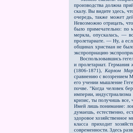
производства должна прийт
скалу. Вы видите здесь, ч
очередь, также может дей
Невозможно отрицать, что
было примечательно: по м
меркла, опускалась, — в
пролетариате. — Ну, а ес
общинах христиан не был
экспроприацию экспроприат
Воспользовавшись гегеле
и пролетариат. Германия 
(1806-1871),
Карлом Мар
сравнению с воззрением Ма
его учении мышление Геге
почве. "Когда человек бе
империи, индустриализма 
кризис, ты получишь все, 
Имей лишь понимание: локо
думаешь, естественно, ес
здоровое хозяйственное мы
класса приходит хозяйс
современности. Здесь разв