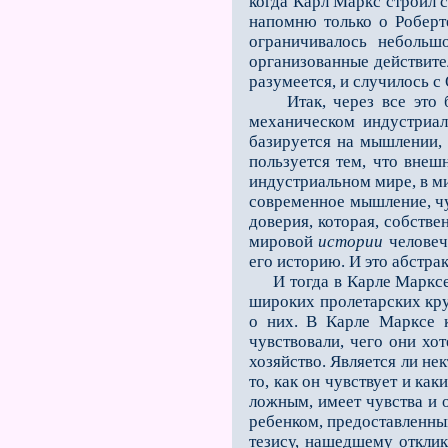
когда Карл Маркс строил 
напомню только о Роберте
ограничивалось небольшо
организованные действите
разумеется, и случилось с 
Итак, через все это бы
механическом индустриал
базируется на мышлении, 
пользуется тем, что внеш
индустриальном мире, в м
современное мышление, чу
доверия, которая, собств
мировой
истории
человеч
его историю. И это абстрак
И тогда в Карле Марксе к
широких пролетарских кру
о них. В Карле Марксе к
чувствовали, чего они хот
хозяйство. Является ли не
то, как он чувствует и ка
ложным, имеет чувства и 
ребенком, предоставленным
тезису, нашедшему отклик