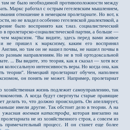
. там не было необходимой противоположности между
зать. Маркс работал с острым гегелевским мышлением,
имания отношение в немецком пролетариате. Но вот, к
ти, но не владел особенно гегелевской диалектикой, а
ение было воспринято как т.наз. социалистический
ло в пролетарско-социалистической партии, а больше —
 чем марксизм. "Вы видите, здесь перед вами живое
 и не пришел к марксизму, каким его воспринял
в Англии, но там он не нашел почвы, не нашел почвы в
по разным направлениям. Но не в той ортодоксальной
е. ... Вы видите, это теория, как я сказал — хотя все
я колоссальную интенсивность веры. Но когда она, как
ть теории". Немецкий пролетариат обучен, наполнен
ксизмом, он понять не может. Например, пролетариат
то хозяйственная жизнь подлежит самоуправлению, так
локомотив. А когда будут свергнуты старые правящие
чет делать то, что должно происходить. Он апеллирует,
 раньше имели другие. Так обстоит дело в теории. А на
ая ужасная
военная катастрофа,
которая внезапно на
пролетариата не из хозяйственного строя, а совсем из
ень примечательный процесс. И он станет еще более