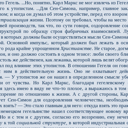
то Гегель. ...Но, понятно, Карл Маркс не мог извлечь из Гег
к утопистам. ...Для Сен-Симона, например, главное зак
ом; и когда он думал об этом устройстве, перед его взором
стриализация
жизни. Поэтому он требовал, чтобы на место
вей производств, так что, по сути говоря, оздоровление 
труктурой по образцу строя фабричных взаимосвязей. Лу
 в которых должны были осуществляться мысли Сен-Симона.
ой. Основной импульс, который должен был лежать в осн
его рода крайне упрощенном
Христианстве
. Не старое, дог
он, и оно должно состоять в одном тезисе: люби своего бл
 столь же действенен, как лежанка, которой лишь велят обогр
од влияние этих утопистов. В отношении Гегеля он говор
с ним в действительную жизнь. Оно не охватывает дей
я. — У утопистов же он нашел в определенном смысле убе
и от чувства. Но Карл Маркс, благодаря гегелевскому 
 здесь имею в виду не что-то плохое, а выражаюсь в том 
оззрение по отношению к жизни. А с другой стороны, Кар
бует Сен-Симон для оздоровления человечества, необходи
х взять? — Это стало главным для него: откуда взять это пр
мецком гегельянстве нашел соответствующее новому в
Но и с тем и с другим, согласно его воззрению, ему нечег
у
к той
социальной
структуре,
в которой индустриальная с