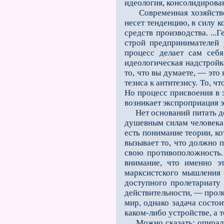
идеология, консолидирован
Современная хозяйственн
несет тенденцию, в силу к
средств производства. ...
строй предпринимателей 
процесс делает сам себя
идеологическая надстройк
то, что вы думаете, — это
тезиса к антитезису. То, 
Но процесс присвоения в 
возникает экспроприация 
Нет оснований питать до
душевным силам человека 
есть понимание теории, ко
вызывает то, что должно 
свою противоположность. 
внимание, что именно э
марксистского мышления 
доступного пролетариату
действительности, — прол
мир, однако задача состо
каком-либо устройстве, а 
Можно сказать: опиралис