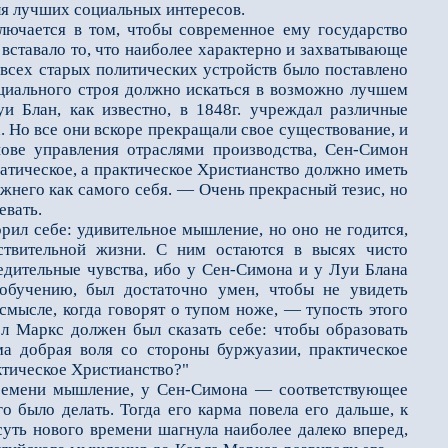
еля лучших социальных интересов.
лючается в том, чтобы современное ему государство
 вставало то, что наиболее характерно и захватывающе
 всех старых политических устройств было поставлено
социального строя должно искаться в возможно лучшем
и Блан, как известно, в 1848г. учреждал различные
 Но все они вскоре прекращали свое существование, и
ове управления отраслями производства, Сен-Симон
матическое, а практическое Христианство должно иметь
ижнего как самого себя. — Очень прекрасный тезис, но
евать.
ил себе: удивительное мышление, но оно не годится,
ствительной жизни. С ним остаются в высях чисто
дительные чувства, ибо у Сен-Симона и у Луи Блана
обучению, был достаточно умен, чтобы не увидеть
смысле, когда говорят о тупом ноже, — тупость этого
л Маркс должен был сказать себе: чтобы образовать
ма добрая воля со стороны буржуазии, практическое
актическое Христианство?"
ремени мышление, у Сен-Симона — соответствующее
о было делать. Тогда его карма повела его дальше, к
уть нового времени шагнула наиболее далеко вперед,