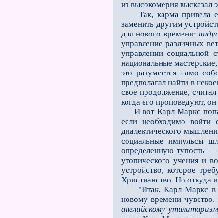
из высокомерия высказал э
Так, карма привела его 
заменить другим устройств
для нового времени:
инду
управление различных вет
управлении социальной с
национальные мастерские,
это разумеется само соб
предполагал найти в неко
свое продолжение, считал 
когда его проповедуют, он
И вот Карл Маркс попал п
если необходимо войти 
диалектического мышлени
социальные импульсы шл
определенную тупость — я
утопического учения и в
устройство, которое тре
Христианство. Но откуда и
"Итак, Карл Маркс в не
новому времени чувство. 
английскому утилитаризм