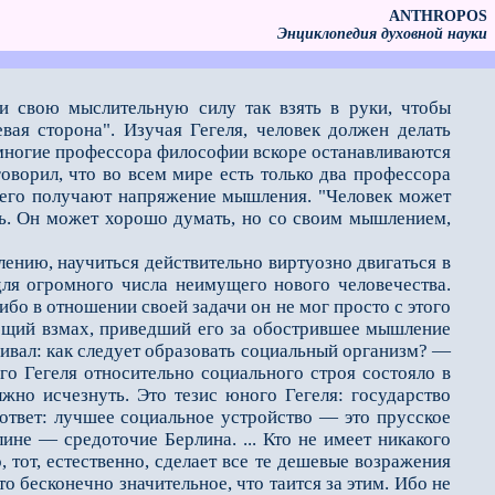
ANTHROPOS
Энциклопедия духовной науки
ии свою мыслительную силу так взять в руки, чтобы
вая сторона". Изучая Гегеля, человек должен делать
о многие профессора философии вскоре останавливаются
оворил, что во всем мире есть только два профессора
т него получают напряжение мышления. "Человек может
ть. Он может хорошо думать, но со своим мышлением,
нию, научиться действительно виртуозно двигаться в
для огромного числа неимущего нового человечества.
ибо в отношении своей задачи он не мог просто с этого
ующий взмах, приведший его за обострившее мышление
ивал: как следует образовать социальный организм? —
о Гегеля относительно социального строя состояло в
жно исчезнуть. Это тезис юного Гегеля: государство
 ответ: лучшее социальное устройство — это прусское
лине — средоточие Берлина. ... Кто не имеет никакого
, тот, естественно, сделает все те дешевые возражения
о бесконечно значительное, что таится за этим. Ибо не