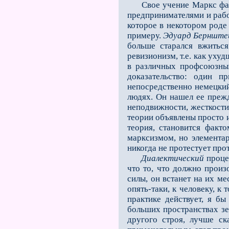
Свое учение Маркс фабри
предпринимателями и рабо
которое в некотором роде
примеру.
Эдуард Бернште
больше старался вжиться
ревизионизм, т.е. как уху
в различных профсоюзных
доказательство: один 
непосредственно немецкий
людях. Он нашел ее прежд
неподвижности, жесткости,
теории объявлены просто и
теория, становится факт
марксизмом, но элемента
никогда не протестует про
Диалектический
процес
что то, что должно произ
силы, он встанет на их ме
опять-таки, к человеку, к
практике действует, я бы
больших пространствах зем
другого строя, лучше ск