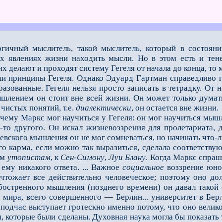
ргичный мыслитель, такой мыслитель, который в состоян
х явлениях жизни находить мысли. Но в этом есть и тене
их делают и проходят систему Гегеля от начала до конца, т
ли принципы Гегеля. Однако Эдуард Гартман справедливо г
разованные. Гегеля нельзя просто записать в тетрадку. О
мышлением он стоит вне всей жизни. Он может только дума
чистых понятий, т.е.
диалектически
, он остается вне жизни.
му Маркс мог научиться у Гегеля: он мог научиться мышле
-то другого. Он искал жизневоззрения для пролетариата, 
евского мышления он не мог сомневаться, но начинать что-л
го карма, если можно так выразиться, сделала соответств
им
утопистам
, к
Сен
-
Симону
,
Луи
Блану
. Когда Маркс спраш
 ему никакого ответа. ... Важное
социальное
воззрение юног
тожает все действительно человеческое; поэтому оно дол
 обостренного мышления (позднего времени) он давал такой
е мира, всего совершенного — Берлин... университет в Бер
 подчас выступает гротескно именно потому, что оно велико
, которые были сделаны. Духовная наука могла бы показать т