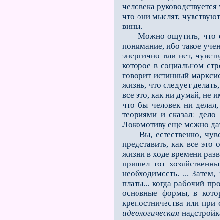
человека руководствуется
что они мыслят, чувствуют
вины.
Можно ощутить, что если
понимание, ибо такое учен
энергично или нет, чувст
которое в социальном стр
говорит истинный маркси
жизнь, что следует делат
все это, как ни думай, не 
что бы человек ни делал
теориями и сказал: дело 
Локомотиву еще можно дать
Вы, естественно, чувств
представить, как все это
жизни в ходе времени разв
пришел тот хозяйственны
необходимость. ... Затем
платы... когда рабочий пр
основные формы, в кото
крепостничества или при 
идеологическая
надстройка