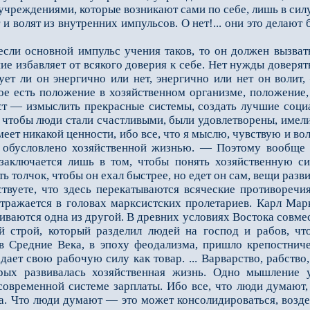
 учреждениями, которые возникают сами по себе, лишь в си
 и волят из внутренних импульсов. О нет!... они это делают 
 основной импульс учения таков, то он должен вызвать 
ие избавляет от всякого доверия к себе. Нет нужды доверят
вует ли он энергично или нет, энергично или нет он волит
ое есть положение в хозяйственном организме, положение,
ст — измыслить прекрасные системы, создать лучшие соци
ь, чтобы люди стали счастливыми, были удовлетворены, име
имеет никакой ценности, ибо все, что я мыслю, чувствую и в
, обусловлено хозяйственной жизнью. — Поэтому вообще 
заключается лишь в том, чтобы понять хозяйственную сил
 толчок, чтобы он ехал быстрее, но едет он сам, вещи разв
уете, что здесь перекатываются всяческие противоречия
 отражается в головах марксистских пролетариев. Карл Ма
иваются одна из другой. В древних условиях Востока совме
й строй, который разделил людей на господ и рабов, чт
, в Средние Века, в эпоху феодализма, пришло крепостнич
одает свою рабочую силу как товар. ... Варварство, рабств
рых развивалась хозяйственная жизнь. Одно мышление 
современной системе зарплаты. Ибо все, что люди думают, 
. Что люди думают — это может консолидироваться, воздей