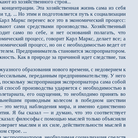
ают из хозяйственного строя...
онцентрации. Эта хозяйственная жизнь сама из себя
т.д. ... Но этим и подготовляется путь к социализации
 Карл Маркс перенес все это в экономический процесс:
вают сами средствами производства. Хозяйственный
одит само по себе, и нет оснований полагать, что
мический процесс, говорит Карл Маркс, делает все; а
ономический процесс, но он с необходимостью ведет от
мателем. Предприниматель становится экспроприатором.
ость. Как в природе за причиной идет следствие, так
уазного образования нового времени, с недоверием к
 бессильным, переданным предпринимательству. У него
ь, поскольку экспроприация экспроприатора сама собой
ый способ производства ударяется с необходимостью в
олетариата, его ощущения, то необходимо принять во
ельнейшим приводным колесом в победном шествии
 это метод наблюдения мира, и именно единственно
ития. Я бы сказал — и думаю, что это соответствует
 сказал: философы с помощью мыслей только объясняли
оверяет мыслям и их силе, действительности мыслей в
м строе. ...
 экспроприаторов, необходимая социализация средств