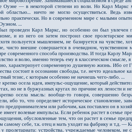
свое мировоззрение. Занимавшиеся социализмом в среде ан
 Оуэне — в некоторой степени из воли. Но Карл Маркс мо
й областью... ничто не могло осуществиться. Ведь изв
льно практически. Но в современном мире с малыми опытны
Оуэном. ...
л проведен Карл Маркс, но особенно он был увлечен пр
изме, и из него он затем построил свое пролетарское ми
хотя пользуется мышлением, не базируется на чувстве, хот
не, чисто внешне совершается в очевидном, чувственном 
ире современного способа производства. И тогда Карлу Мар
вство и волю, именно теперь ему в классическом смысле, я
енно, характеризует современную душевную жизнь. Ибо от Г
ества состоит в осознании свободы, т.е. нечто идеальное к
тный тезис, с которым особенно не начнешь чего-либо. ...
репко осела идея, импульс-ощущение, который действител
гах, но не в буржуазных кругах по причине их лености и 
репко осела мысль: вообще-то говоря, совершенно безра
ели, ибо то, что определяет историческое становление, зав
кто предпринимателем или рабочим, как поставлен он в хозя
кие имеет волевые импульсы. Если ребенок растет в семье п
ощущения, обусловленные тем, что он растет в семье предп
 самому себе, т.к. отец и мать уходят на фабрику и т.д. —
 у пролетариата: устройства, учреждаемые человеком, не 