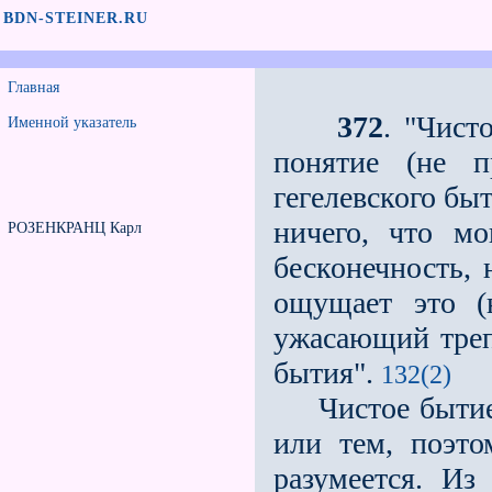
BDN-STEINER.RU
Главная
372
. "Чист
Именной указатель
понятие (не п
гегелевского бы
ничего, что м
РОЗЕНКРАНЦ Карл
бесконечность,
ощущает это (
ужасающий треп
бытия".
132(2)
Чистое бытие н
или тем, поэт
разумеется. Из