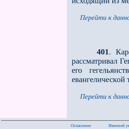
исходящий из ме
Перейти к данно
401
. Ка
рассматривал Ге
его гегельянс
евангелической 
Перейти к данно
Оглавление
Именной ук