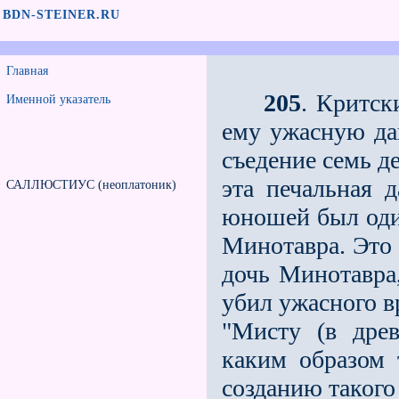
BDN-STEINER.RU
Главная
205
. Критск
Именной указатель
ему ужасную да
съедение семь д
эта печальная 
САЛЛЮСТИУС (неоплатоник)
юношей был оди
Минотавра. Это 
дочь Минотавра,
убил ужасного в
"Мисту (в дре
каким образом 
созданию такого