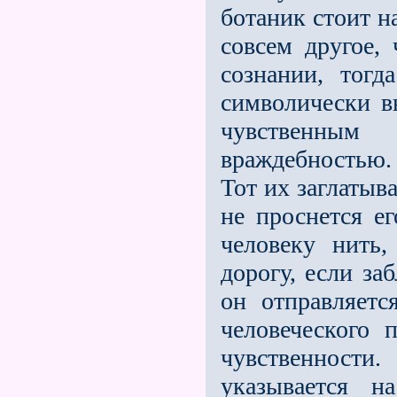
ботаник стоит н
совсем другое,
сознании, тог
символически в
чувственным
враждебностью.
Тот их заглатыва
не проснется ег
человеку нить
дорогу, если за
он отправляетс
человеческого 
чувственнос
указывается н