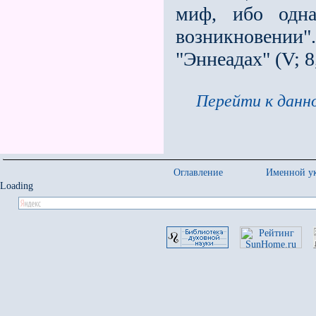
миф, ибо одн
возникновении"
"Эннеадах" (V; 8
Перейти к данно
Оглавление
Именной ук
Loading