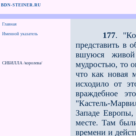
BDN-STEINER.RU
Главная
177
. "К
Именной указатель
представить в о
вшуюся живой
мудростью, то о
СИБИЛЛА /королева/
что как новая 
исходило от эт
враждебное эт
"Кастель-Марвил
Западе Европы,
месте. Там были
времени и дейст