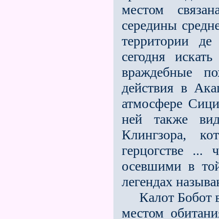
местом связан
середины средн
территории де
сегодня искат
враждебные по
действия в Ака
атмосфере Сици
ней также вид
Клингзора, к
герцогстве ...
осевшими в той
легендах называ
Калот Бобот в 
местом обитани