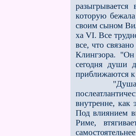
разыгрывается 
которую бежала
своим сыном Вил
ха VI. Все труд
все, что связан
Клингзора. "Он
сегодня души 
приближаются к 
"Душа рассу
послеатлантич
внутре­нне, как
Под влиянием в
Риме, втягива
самостоятельне