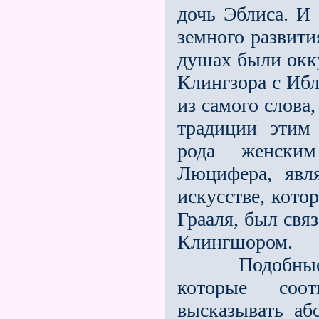
дочь Эблиса. И 
земного развити
душах были окку
Клингзора с Ибл
из самого слова
традиции этим
рода женским
Люцифера, явл
искусстве, кото
Грааля, был свя
Клингшором.
Подобные ве
которые соот
высказывать аб