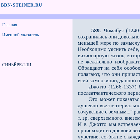
BDN-STEINER.RU
Главная
589
. Чимабуэ (1240
Именной указатель
сохранились они довольно 
меньшей мере по замыслу;
Необходимо уяснить себе,
визионарную жизнь, котор
не желательно изображат
СИНЬЁРЕЛЛИ
Обращают на себя особое
полагают, что они причаст
всей композиции, данной 
Джотто (1266-1337) был 
послеатлантического пери
Это может показаться па
душевно ввел материальное
сочувствие с земным..." р
т. зр. сверхземного, внез
И в Джотто мы встречаем
происходит из древней виз
чувствие, со-бытие с кажд