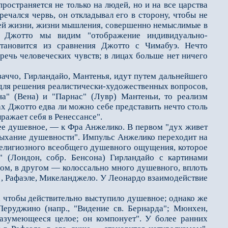
ространяется не только на людей, но и на все царства
речался червь, он откладывал его в сторону, чтобы не
нней жизни, жизни мышления, совершенно немыслимые в
х Джотто мы видим "отображение индивидуально-
 становится из сравнения Джотто с Чимабуэ. Нечто
речь человеческих чувств; в лицах больше нет ничего
ччо, Гирландайо, Мантенья, идут путем дальнейшего
для решения реалистически-художественных вопросов,
а" (Вена) и "Парнас" (Лувр) Мантеньи, то реализм
нах Джотто едва ли можно себе представить нечто столь
ыражает себя в Ренессансе".
ее душевное, — к Фра Анжелико. В первом "дух живет
ыхание душевности". Импульс Анжелико переходит на
религиозного всеобщего душевного ощущения, которое
 (Лондон, собр. Бенсона) Гирландайо с картинами
ом, в другом — колоссально много душевного, вплоть
 , Рафаэле, Микеланджело. У Леонардо взаимодействие
 чтобы действительно выступило душевное; однако же
Перуджино (напр., "Видение св. Бернарда"; Мюнхен,
азумеющееся целое; он компонует". У более ранних