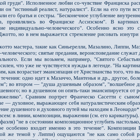
кой груди". Исполненное любви со-чувствие Франциска расп
 он "истинный реалист, натуралист". Если на его пути вст
были его братья и сестры. "Бесконечное углубление внутре
а, проявлялись во Франциске Ассизском". В картина
ние индивидуально-человеческого". Особенно ясно это
Джотто, но в нем выражается стремление рисовать изнутри 
о мастера, такие как Синьерелли, Мазалино, Липпи, Маза
человеческого; святые предания, вероисповедание служат 
льного. Если мы возьмем, например, "Святого Себастьян
 силен, что уже не чувствуется нужды в легенде. "На карти
им, как возрастает эмансипация от Христианства того, что в
чения: одно идет к Мазаччо, Мантенья и др., другое, бол
ом"; во втором — "душа душевным образом", "волшебное д
шевного; но в душевном он опять-таки эмансипируется от 
нжелико". Сравним портрет Франческо Сасетти с сыном"
ае — духовное, выражающее себя натуралистическим образ
ение душевного и духовного путей мы находим в Леонардо*
всем: в линии, композиции, выражении (см. его карикатуры).
ля) "не в состоянии композиционное углубить настолько,
ое особенно входит именно в это течение". Композиции 
ной же темой у Липпи) ощущаются "не как само собой р