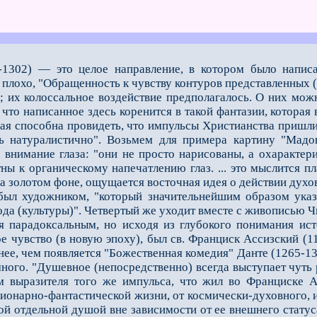
-1302) — это целое направление, в котором было напис
плохо, "Обращенность к чувству контуров представленных (н
 их колоссальное воздействие предполагалось. О них можно
 что написанное здесь коренится в такой фантазии, котора
ая способна провидеть, что импульсы Христианства пришли
ь натуралистично". Возьмем для примера картину "Мадо
 внимание глаза: "они не просто нарисованы, а охаракте
ны к органическому напечатлению глаз. ... это мыслится п
на золотом фоне, ощущается восточная идея о действии духо
художником, "который значительнейшим образом указал 
ода (культуры)". Четвертый же уходит вместе с живописью Ч
радоксальным, но исходя из глубокого понимания истор
 чувство (в новую эпоху), был св. Франциск Ассизский (118
анее, чем появляется "Божественная комедия" Данте (1265-1
емного. "Душевное (непосредственно) всегда выступает чут
 выразителя того же импульса, что жил во Франциске Ас
ионарно-фантастической жизни, от космически-духовного, и
ой отдельной душой вне зависимости от ее внешнего статус