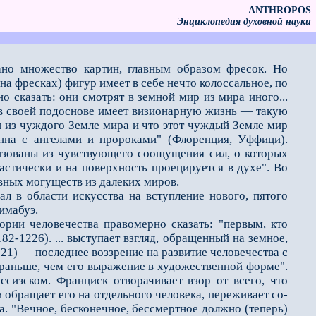
ANTHROPOS
Энциклопедия духовной науки
ано множество картин, главным образом фресок. Но
а фресках) фигур имеет в себе нечто колоссальное, по
 сказать: они смотрят в земной мир из мира иного...
я в своей подоснове имеет визионарную жизнь — такую
 из чуждого Земле мира и что этот чуждый Земле мир
нна с ангелами и пророками" (Флоренция, Уффици).
ризованы из чувствующего соощущения сил, о которых
ластически и на поверхность проецируется в духе". Во
вных могуществ из далеких миров.
в области искусства на вступление нового, пятого
имабуэ.
ии человечества правомерно сказать: "первым, кто
2-1226). ... выступает взгляд, обращенный на земное,
321) — последнее воззрение на развитие человечества с
ь раньше, чем его выражение в художественной форме".
сизском. Франциск отворачивает взор от всего, что
 обращает его на отдельного человека, переживает со-
а. "Вечное, бесконечное, бессмертное должно (теперь)