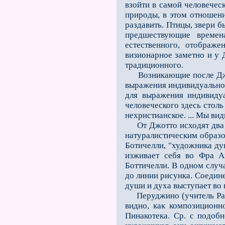
взойти в самой человечес
природы, в этом отношении
раздавить. Птицы, звери 
предшествующие времен
естественного, отображе
визионарное заметно и у 
традиционного.
Возникающие после Джотт
выражения индивидуально-
для выражения индивидуа
человеческого здесь столь
нехристианское. ... Мы вид
От Джотто исходят два те
натуралистическим образ
Ботичелли, "художника ду
изживает себя во Фра А
Боттичелли. В одном случ
до линии рисунка. Соедин
души и духа выступает во 
Перуджино (учитель Рафаэ
видно, как композиционн
Пинакотека. Ср. с подоб