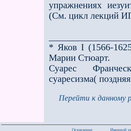
упражнениях иезуит
(См. цикл лекций И
_________________
* Яков I (1566-1625
Марии Стюарт.
Суарес Франческ
суаресизма( поздняя
Перейти к данному р
Оглавление
Именной ук