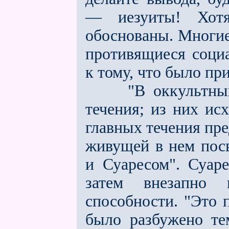
— иезуиты! Хот
обоснованы. Многие
противящиеся социа
к тому, что было пр
"В оккультных о
течения; из них исх
главных течения пре
живущей в нeм пос
и Суаресом". Суар
затем внезапно 
способности. "Это 
было разбужено те