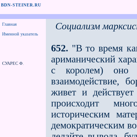
BDN-STEINER.RU
Социализм марксис
Главная
Именной указатель
652.
"В то время ка
ариманический харак
СУАРЕС Ф.
с королeм) оно
взаимодействие, бо
живeт и действует 
происходит мно
историческим мате
демократическим во
делайте вывода, бу