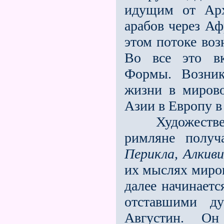
идущим от Арх
арабов через А
этом потоке во
Во всe это вк
Формы. Возник
жизни в миров
Азии в Европу в
Художественны
римляне получ
Перикла, Алкив
их мыслях миро
далее начинает
отставшими д
Августин. Он