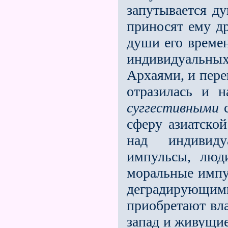
запутывается д
приносят ему др
души его времен
индивидуальны
Архаями, и пере
отразилась и 
суггестивными
с
сферу азиатско
над индивиду
импульсы, люд
моральные импул
деградирующими
приобретают вла
запад и живущие