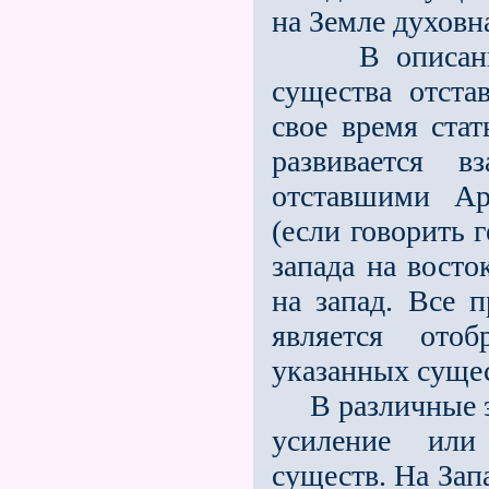
на Земле духовн
В описанное
существа отста
своe время стат
развивается в
отставшими Ар
(если говорить 
запада на вост
на запад. Всe 
является ото
указанных сущес
В различные эп
усиление или
существ. На Зап