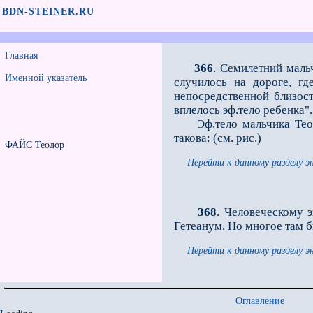
BDN-STEINER.RU
Главная
366
. Семилетний мал
Именной указатель
случилось на дороге, г
непосредственной близост
вплелось эф.тело ребенка".
Эф.тело мальчика Теодо
такова: (см. рис.)
ФАЙС Теодор
Перейти к данному разделу э
368
. Человеческому 
Гетеанум. Но многое там б
Перейти к данному разделу э
Оглавление