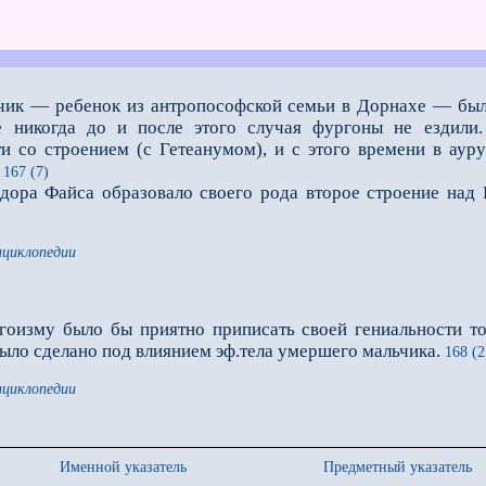
ьчик — ребенок из антропософской семьи в Дорнахе — был
де никогда до и после этого случая фургоны не ездили
и со строением (с Гетеанумом), и с этого времени в аур
167 (7)
ра Файса образовало своего рода второе строение над 
нциклопедии
эгоизму было бы приятно приписать своей гениальности то
ыло сделано под влиянием эф.тела умершего маль­чика.
168 (2
нциклопедии
Именной указатель
Предметный указатель