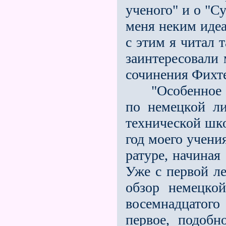
ученого" и о "С
меня неким идеа
с этим я читал 
заинтересовали 
сочинения Фихте
"Особенное же
по немецкой ли
тех­нической ш
год моего учени
ратуре, начиная
Уже с первой л
обзор немецко
восемнадцатог
первое, подобн