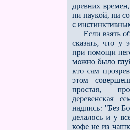
древних времен,
ни наукой, ни с
с инстинктивны
Если взять обы
сказать, что у 
при помощи него
можно было глуб
кто сам прозрев
этом совершен
простая, пр
деревенская с
надпись: "Без Бо
делалось и у вс
кофе не из чашк