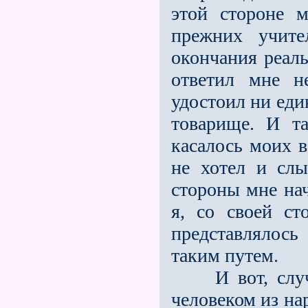
этой стороне 
прежних учи­т
окончания реал
ответил мне н
удостоил ни еди
товарище. И та
касалось моих 
не хо­тел и сл
стороны мне нач
я, со своей с
представлялось
таким путем.
И вот, случай
человеком из на