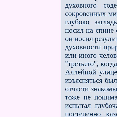
духовного сод
сокровенных ми
глубоко загля
носил на спине 
он носил результ
духовности прир
или иного челов
"третьего", ког
Аллейной улице
изъясняться был
отчасти знакомы
тоже не понима
испытал глубо
постепенно ка