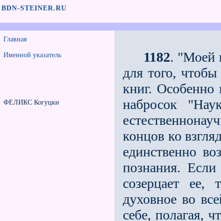
BDN-STEINER.RU
Главная
1182
. "Моей 
Именной указатель
для того, чтобы
книг. Особенно
набросок "Нау
ФЕЛИКС Когуцки
естественнонау
концов ко взгля
единственно во
познания. Если
созерцает ее, 
духовное во все
себе, полагая, 