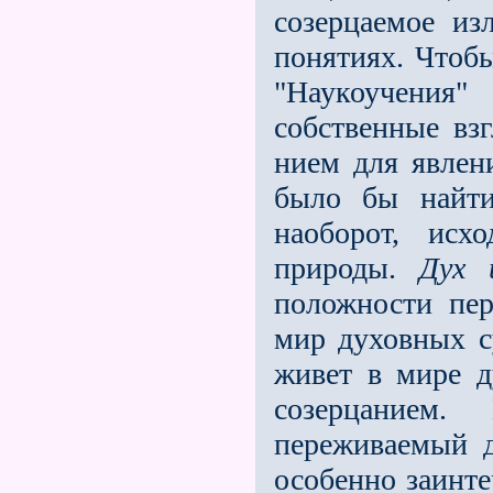
созерца­емое и
понятиях. Чтобы
"Наукоучения
собственные взг
нием для явлен
было бы найти
наоборот, ис
природы.
Дух 
положности пе
мир духовных с
живет в мире д
созерцанием
переживаемый д
особенно заинте