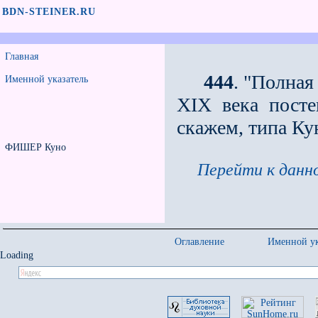
BDN-STEINER.RU
Главная
444
. "Полна
Именной указатель
XIX века посте
скажем, типа К
ФИШЕР Куно
Перейти к данно
Оглавление
Именной ук
Loading