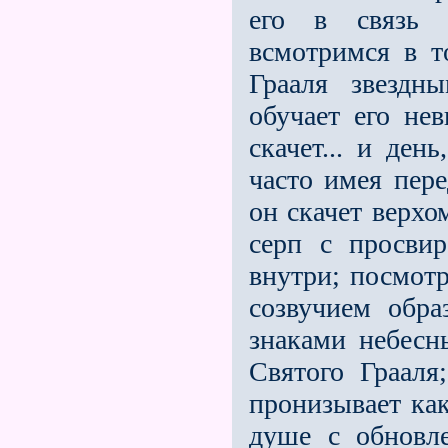
его в связь с
всмотримся в т
Грааля звезд­
обучает его не
скачет... и ден
часто имея пере
он скачет верхо
серп с просви
внутри; посмотр
созвучием обр
знаками небесн
Святого Грааля
пронизывает как
душе с обновл