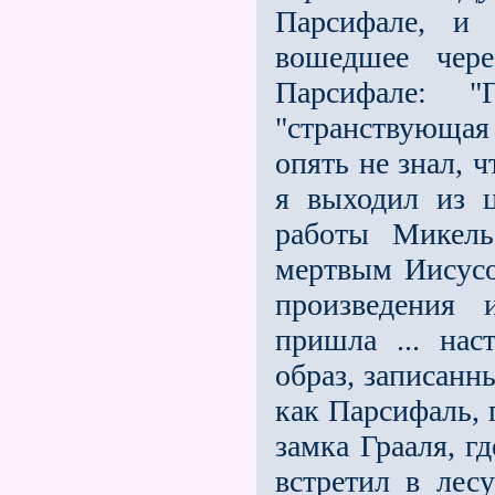
Парсифале, и 
вошедшее чер
Парсифале: 
"странствующая 
опять не знал, 
я выходил из ц
работы Микель
мертвым Иисусом
произведения 
пришла ... нас
образ, записанн
как Парсифаль, п
замка Грааля, г
встретил в ле