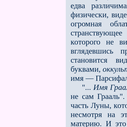
едва различим
физически, виде
огромная обла
странствующее 
которого не ви
вглядевшись п
становится в
буквами,
оккул
имя — Парсифал
"...
Имя Граа
не сам Грааль"
часть Луны, кот
несмотря на э
материю. И это