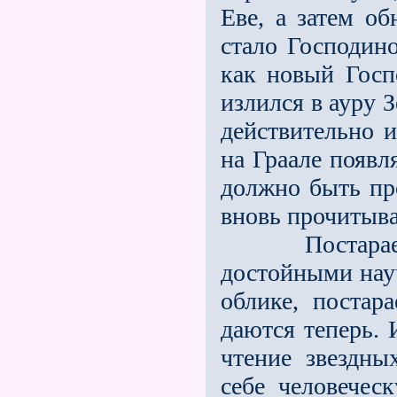
Еве, а затем о
стало Господин
как новый Госп
излился в ауру З
действительно и
на Граале появл
должно быть про
вновь прочитыва
Постараемся,
достойными науч
облике, постар
даются теперь. 
чтение звездны
себе человечес