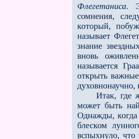
Флегетаниса
. 
сомнения, след
который, побу
называет Флеге
знание звездны
вновь оживлен
называется Гра
открыть важные 
духовнонаучно, 
Итак, где же 
может быть най
Однажды, когда
блеском лунног
вспыхнуло, что