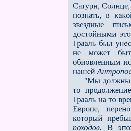
Сатурн, Солнце,
познать, в как
звездные пис
достойными этог
Грааль был унес
не может быт
обновленным ис
нашей
Антропо
"Мы должны по
то продолжение
Грааль на то вр
Европе, перен
который пребы
походов.
В эпох