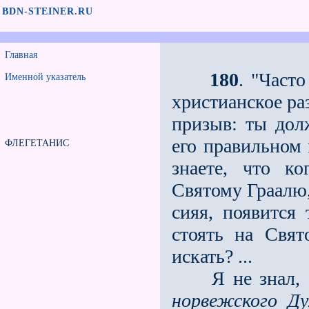
BDN-STEINER.RU
Главная
180
. "Часто
Именной указатель
христианское ра
призыв: ты дол
его правильном 
ФЛЕГЕТАНИС
знаете, что к
Святому Граалю,
сияя, появится
стоять на Свя
искать? ...
Я не знал, с 
норвежского Ду