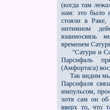
(когда там лежа
нам: это было 
стояли в Раке,
интимном дей
взаимосвязь 
временем Сатурн
"Сатурн и Солн
Парсифаль п
(Амфортаса) вос
Так видим мы, 
Парсифаля связ
импульсом, про
хотя сам он об
вверх то, что 