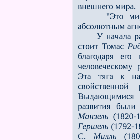
внешнего мира.
"Это мирово
абсолютным агн
У начала разв
стоит Томас
Ри
благодаря его
человеческому 
Эта тяга к н
свойственной
Выдающимися 
развития был
Манзель
(1820-
Гершель
(1792-1
С.
Милль
(180