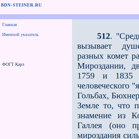
BDN-STEINER.RU
Главная
512
. "Сре
Именной указатель
вызывает душе
разных комет ра
Мироздании, дв
ФОГТ Карл
1759 и 1835 
человеческого "
Гольбах, Бюхнер
Земле то, что 
знамение из К
Галлея (оно п
мироздания силы