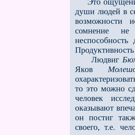
Это ощущение 
души людей в се
возможности и
сомнение не
неспособность 
Продуктивность 
Людвиг
Бю
Яков
Молеш
охарактеризова
то это можно сд
человек иссле
оказывают впеча
он постиг так
своего, т.е. че