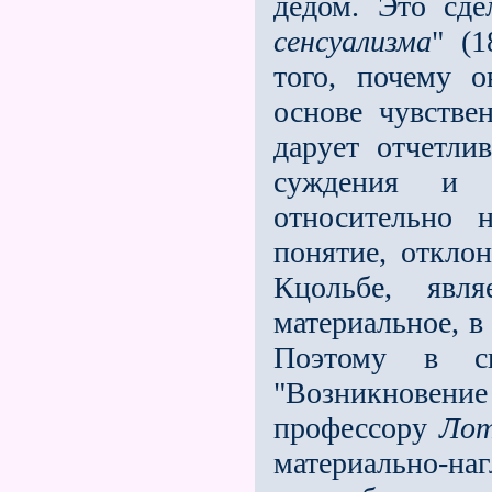
дедом. Это сд
сенсуализма
" (
того, почему 
основе чувстве
дарует отчетли
суждения и у
относительно 
понятие, откло
Кцольбе, явл
материальное, в
Поэтому в св
"Возникновен
профессору
Ло
материально-н