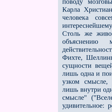
поводу мозгов
Карла Христиа
человека совс
интереснейшему
Столь же живо
объяснению 
действительно
Фихте, Шеллинг
сущности веще
лишь одна и пои
узком смысле,
лишь внутри од
смысле" ("Всел
удивительное: р