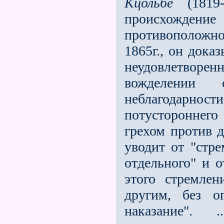
Кцольбе
(1819-
происхожде
противоположн
1865г., он дока
неудовлетворен
вожделении 
неблагодарн
потустороннего
грехом против д
уводит от "стр
отдельного" и о
этого стремле
другим, без о
наказание". 