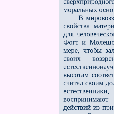
сверхприродног
моральных осно
В мировоззрен
свойства матер
для человеческ
Фогт и Молешо
мере, чтобы за
своих воззр
естественнонау
высотам соотве
считал своим д
естественники
воспринимают 
действий из при