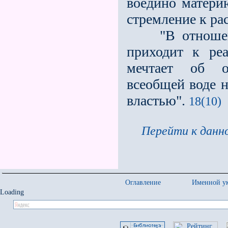
воедино материю
стремление к ра
"В отношении
приходит к ре
мечтает об о
всеобщей воде 
властью".
18(10)
Перейти к данно
Оглавление
Именной ук
Loading