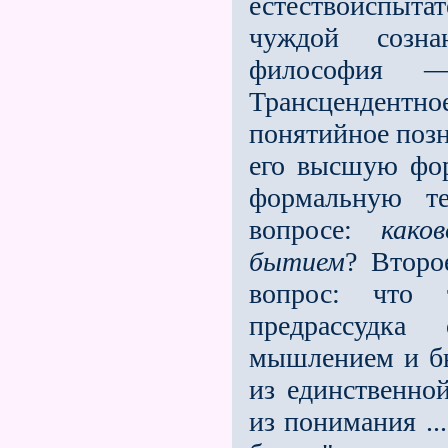
естествоиспыт
чуждой созн
философия —
Трансцендент
понятийное позн
его высшую фор
формальную т
вопросе:
каков
бытием
? Второ
вопрос: что 
предрассудка
мышлением и бы
из единственно
из понимания ..