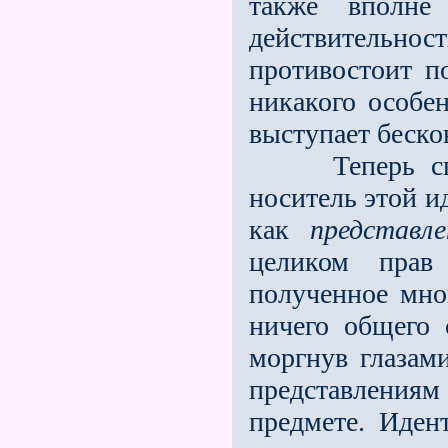
также вполне 
действитель
противостоит п
никакого особен
выступает беско
Теперь спраши
носитель этой и
как
представле
целиком пра
полученное мно
ничего общего 
моргнув глазам
представления
предмете. Иден