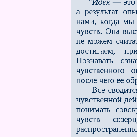
"
Идея
— это 
а результат оп
нами, когда мы
чувств. Она выс
не можем счита
достигаем, п
Познавать озн
чувственного 
после чего ее о
Все сводится 
чувственной дей
понимать совок
чувств созе
распростране