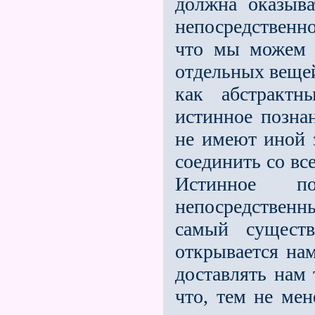
должна оказыв
непосредственн
что мы можем 
отдельных вещей
как абстрактн
истинное позна
не имеют иной з
соединить со вс
Истинное п
непосредствен
самый существ
открывается на
доставлять нам 
что, тем не ме