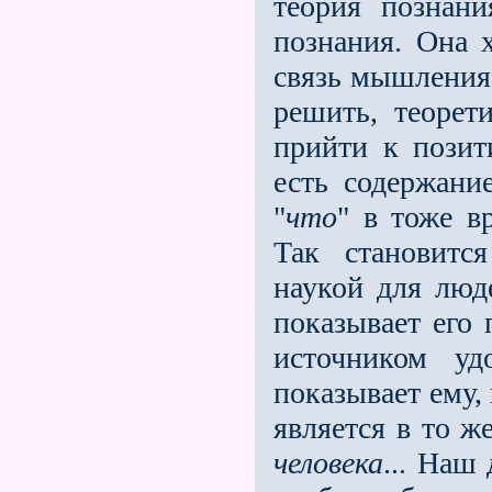
теория познан
познания. Она 
связь мышления 
решить, теорет
прийти к позит
есть содержани
"
что
" в тоже в
Так становитс
наукой для люде
показывает его 
источником уд
показывает ему, 
является в то 
человека
... Наш