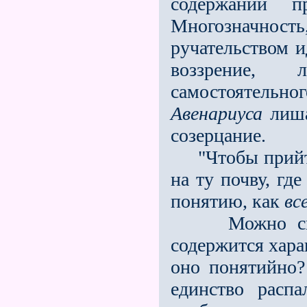
содержании п
Многозначно
ручательством и
воззрение,
самостоятельно
Авенариуса
лиша
созерцание.
"Чтобы прийти 
на ту почву, гд
понятию, как
вс
Можно спроси
содержится хара
оно понятийно?
единство расп