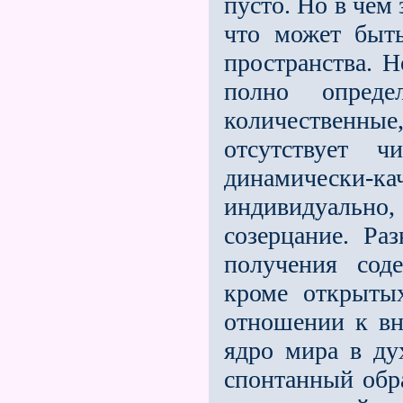
пусто. Но в чем
что может быт
пространства. 
полно опред
количественн
отсутствует ч
динамически-ка
индивидуально
созерцание. Ра
получения сод
кроме открыты
отношении к вн
ядро мира в ду
спонтанный обра