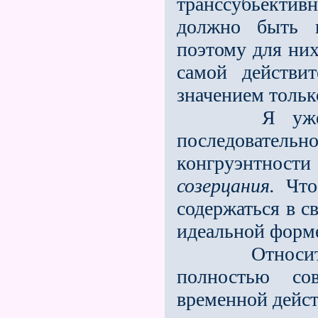
транссубьектив
должно быть п
поэтому для них
самой действи
значением тольк
Я уже указы
последователь
конгруэнтнос
созерцания.
Что 
содержаться в с
идеальной форм
Относительн
полностью сов
временной дейст