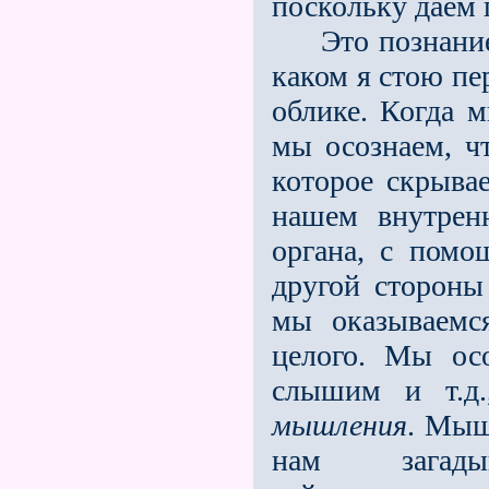
поскольку даем г
Это познание го
каком я стою пе
облике. Когда м
мы осознаем, ч
которое скрыва
нашем внутренн
органа, с помо
другой стороны
мы оказываемс
целого. Мы ос
слышим и т.д
мышления
. Мыш
нам загадыв