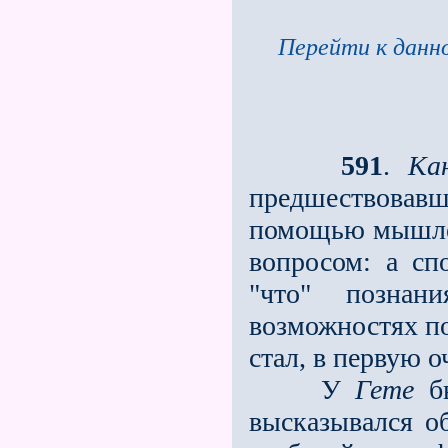
Перейти к данно
591
.
Ка
предшествовавше
помощью мышлен
вопросом: а с
"что" познан
возможностях по
стал, в первую 
У
Гете
бы
высказывался об