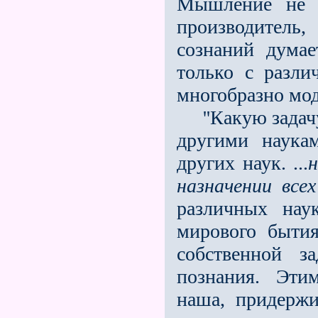
Мышление не р
производитель
сознаний дума
только с разли
многобразно мо
''Какую задачу
другими наука
других наук. ...
назначении
всех
различных нау
мирового бытия
собственной з
познания. Эти
наша, придержи