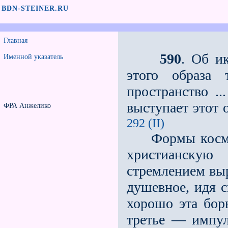
BDN-STEINER.RU
Главная
590
. Об и
Именной указатель
этого образа 
пространство .
выступает этот 
ФРА Анжелико
292 (II)
Формы космиче
христианскую
стремлением выр
душевное, идя с
хорошо эта бор
третье — импул