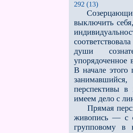
292 (13)
Созерцающий о
выключить себя,
индивидуальнос
соответствовала
души сознате
упорядоченное 
В начале этого 
занимавшийс
перспективы в
имеем дело с ли
Прямая перспек
живопись — с 
групповому в 