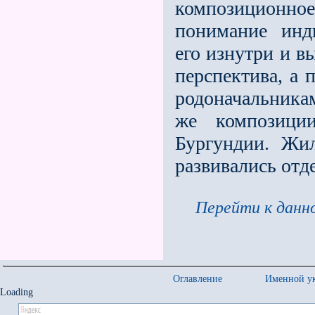
композиционн
понимание инд
его изнутри и в
перспектива, а 
родоначальника
же композици
Бургундии. Жи
развивались отде
Перейти к данно
Оглавление
Именной ук
Loading