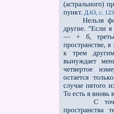
(астрального) п
пункт.
Д.63, с. 123
Нельзя форма
другие. "Если я
— + б, треть
пространстве, я
к трем други
вынуждает мен
четвертое изм
остается тольк
случае пятого 
То есть я вновь 
С точки зре
пространства т