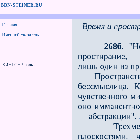
BDN-STEINER.RU
Время и прост
Главная
Именной указатель
268б
. "Н
простирание, —
лишь один из пр
ХИНТОН Чарльз
Пространство 
бессмыслица. 
чувственного ми
оно имманентно
— абстракции".
Трехмерный 
плоскостями,