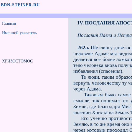
BDN-STEINER.RU
IV. ПОСЛАНИЯ АПО
Главная
Именной указатель
Послания Павла и Петра
262a.
Шеллингу довелось 
человеке Адаме мы видим,
делается все более ломк
ХРИЗОСТОМОС
тело человека вновь получа
избавления (спасения).
Те люди, таким образом, 
вернуть человечеству ту ч
через Адама.
Таковым было самое суще
смысле, так понимал это у
Земли, где благодаря Мис
явлении Христа на Земле.
Его учению противостояло
Землю, в то же время оно 
через которые проходил С