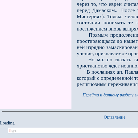
через то, что евреи счит
перед Дамаском... После
Мистериях). Только челов
состоянии понимать те 
постижением вновь выпря
Прямым продолжением по
простирающаяся до нашего
ней изрядно замаскирован
учение, признаваемое пра
Но можно сказать так: п
христианство ждет иоаннов
"В посланиях ап. Павла с
который с определенной т
религиозным переживания
Перейти к данному разделу э
Оглавление
Loading