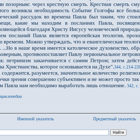
али позорным: через крестную смерть. Крестная смерть см
 того возникла необходимость Событие Голгофы все боль
еческий рассудок во времена Павла был таким, что стоил
вещи, какие мы находим в посланиях Павла, посвяще
мляющейся благодаря Христу Иисусу человеческой природы
сланий Павла является европейская теология, проход
 времени. Можно утверждать, что и евангелическая теологи
. ...Но в наше время имеется католическое духовенство, 
воверным, противопоставляет Павлу первоначальное петрово
етринизм заканчивается с самим Петром; затем действ
а Христианства, которое основывается на Духе".
344, с.214-22
одержится, разумеется, значительное количество религиозн
очки зрения совершенно субъективен и не может просто та
м Павла нам необходимо выработать лишь отношение.
342, с.
нциклопедии
Именной указатель
Предметный указатель