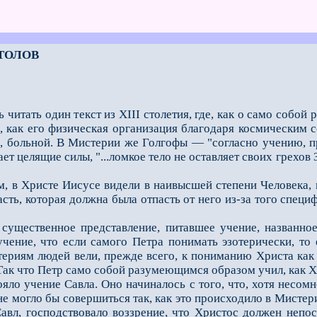
СТОЛОВ
читать один текст из XIII столетия, где, как о само собо
 как его физическая организация благодаря космическим с
ой, больной. В Мистерии же Голгофы — "согласно учению,
ет целящие силы, "...ломкое тело не оставляет своих грехов 
в Христе Иисусе видели в наивысшей степени Человека, ка
асть, которая должна была отпасть от него из-за того спец
ственное представление, питавшее учение, названное 
чение, что если самого Петра понимать эзотерически, то е
териям людей вели, прежде всего, к пониманию Христа ка
 Так что Петр само собой разумеющимся образом учил, как 
 учение Савла. Оно начиналось с того, что, хотя несомн
не могло бы совершиться так, как это происходило в Мистер
авл, господствовало воззрение, что Христос должен непос