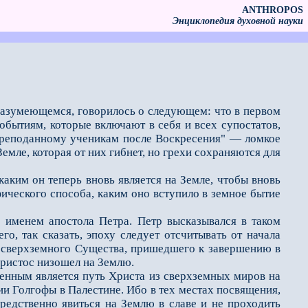
ANTHROPOS
Энциклопедия духовной науки
й разумеющемся, говорилось о следующем: что в первом
обытиям, которые включают в себя и всех супостатов,
 преподанному ученикам после Воскресения" — ломкое
Земле, которая от них гибнет, но грехи сохраняются для
ким он теперь вновь является на Земле, чтобы вновь
ифического способа, каким оно вступило в земное бытие
именем апостола Петра. Петр высказывался в таком
го, так сказать, эпоху следует отсчитывать от начала
к сверхземного Существа, пришедшего к завершению в
Христос низошел на Землю.
енным является путь Христа из сверхземных миров на
ии Голгофы в Палестине. Ибо в тех местах посвящения,
редственно явиться на Землю в славе и не проходить