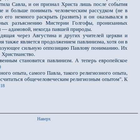
утила Савла, и он признал Христа лишь после события
ше и больше понимать человеческим рассудком (не в
о его немного раскрыть (развить) и он оказывался в
нных разъяснению Мистерии Голгофы, пронизанных
 — адамовой, некогда павшей природы.
ящая через Августина и других учителей церкви и
я также является продолжением павлинизма, хотя он в
образующее сильную оппозицию Павлову пониманию. Их
 Христианство.
енным становится павлинизм. А теперь европейское
0
ого опыта, самого Павла, такого религиозного опыта,
к считаться общечеловеческим религиозным опытом". К
 18
Наверх