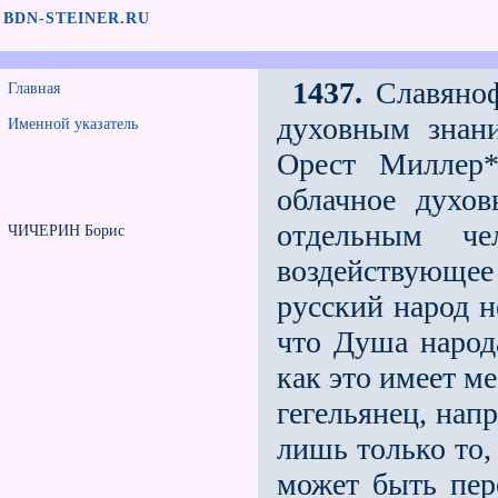
BDN-STEINER.RU
1437.
Славяноф
Главная
духовным знан
Именной указатель
Орест Миллер*
облачное духов
отдельным ч
ЧИЧЕРИН Борис
воздействующее 
русский народ н
что Душа народ
как это имеет м
гегельянец, нап
лишь только то,
может быть пере