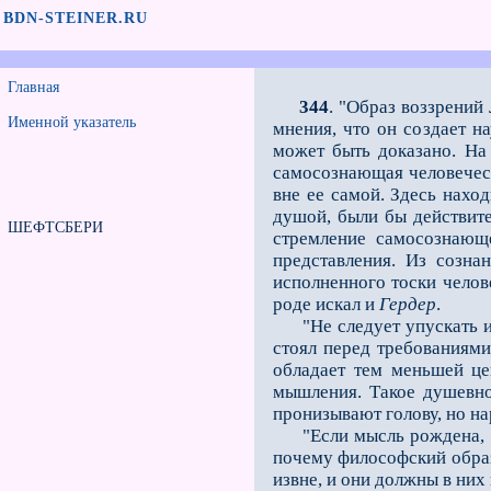
BDN-STEINER.RU
Главная
344
. "Образ воззрени
Именной указатель
мнения, что он создает н
может быть доказано. На
самосознающая человеческ
вне ее самой. Здесь нахо
душой, были бы действит
ШЕФТСБЕРИ
стремление самосознающе
представления. Из созна
исполненного тоски челов
роде искал и
Гердер
.
"Не следует упускать из 
стоял перед требованиями
обладает тем меньшей це
мышления. Такое душевн
пронизывают голову, но на
"Если мысль рождена, ес
почему философский образ 
извне, и они должны в них