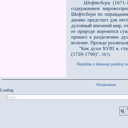
Шефтсбери
(1671-1
содержанием мировоззре
Шефтсбери их оправдание
двояко предстает для не
духовный внешний мир, отк
ее природе коренится су
пришел к разделению ду
воление. Прежде различал
"Как духи ХVIII в. стара
(1720-1790)".
18(5)
Перейти к данному разделу э
Оглавление
Loading