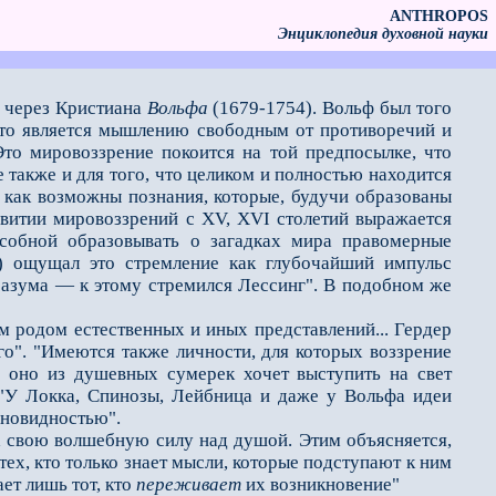
ANTHROPOS
Энциклопедия духовной науки
у через Кристиана
Вольфа
(1679-1754). Вольф был того
 что является мышлению свободным от противоречий и
Это мировоззрение покоится на той предпосылке, что
также и для того, что целиком и полностью находится
т: как возможны познания, которые, будучи образованы
звитии мировоззрений с ХV, ХVI столетий выражается
особной образовывать о загадках мира правомерные
) ощущал это стремление как глубочайший импульс
разума — к этому стремился Лессинг". В подобном же
 родом естественных и иных представлений... Гердер
о". "Имеются также личности, для которых воззрение
 оно из душевных сумерек хочет выступить на свет
 "У Локка, Спинозы, Лейбница и даже у Вольфа идеи
сновидностью".
 свою волшебную силу над душой. Этим объясняется,
ех, кто только знает мысли, которые подступают к ним
ет лишь тот, кто
переживает
их возникновение"