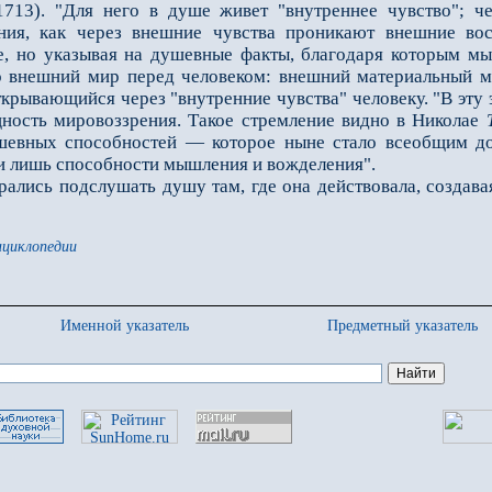
713). "Для него в душе живет "внутреннее чувство"; ч
ния, как через внешние чувства проникают внешние вос
, но указывая на душевные факты, благодаря которым мы
го внешний мир перед человеком: внешний материальный м
рывающийся через "внутренние чувства" человеку. "В эту эп
щность мировоззрения. Такое стремление видно в Николае
шевных способностей — которое ныне стало всеобщим до
и лишь способности мышления и вожделения".
лись подслушать душу там, где она действовала, создава
нциклопедии
Именной указатель
Предметный указатель