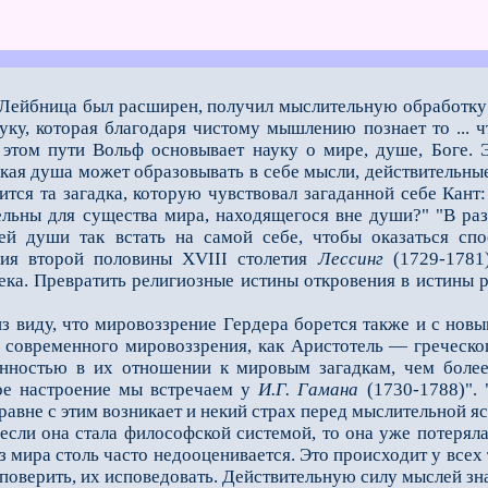
й Лейбница был расширен, получил мыслительную обработк
ауку, которая благодаря чистому мышлению познает то ...
 этом пути Вольф основывает науку о мире, душе, Боге. 
ая душа может образовывать в себе мысли, действительные 
дится та загадка, которую чувствовал загаданной себе Кан
ельны для существа мира, находящегося вне души?" "В ра
й души так встать на самой себе, чтобы оказаться сп
ния второй половины ХVIII столетия
Лессинг
(1729-1781
ека. Превратить религиозные истины откровения в истины 
виду, что мировоззрение Гердера борется также и с новым
 современного мировоззрения, как Аристотель — греческог
нностью в их отношении к мировым загадкам, чем более
ое настроение мы встречаем у
И.Г.
Гамана
(1730-1788)".
равне с этим возникает и некий страх перед мыслительной я
ли она стала философской системой, то она уже потеряла
мира столь часто недооценивается. Это происходит у всех т
 поверить, их исповедовать. Действительную силу мыслей зна