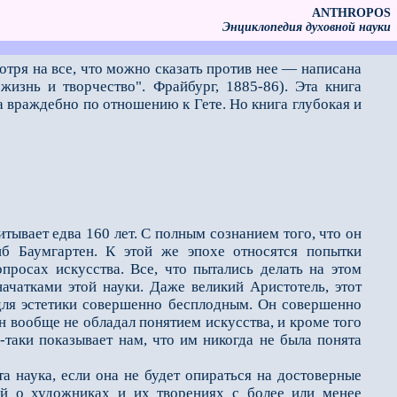
ANTHROPOS
Энциклопедия духовной науки
отря на все, что можно сказать против нее — написана
жизнь и творчество". Фрайбург, 1885-86). Эта книга
ма враждебно по отношению к Гете. Но книга глубокая и
тывает едва 160 лет. С полным сознанием того, что он
иб Баумгартен. К этой же эпохе относятся попытки
росах искусства. Все, что пытались делать на этом
чатками этой науки. Даже великий Аристотель, этот
 для эстетики совершенно бесплодным. Он совершенно
он вообще не обладал понятием искусства, и кроме того
-таки показывает нам, что им никогда не была понята
 наука, если она не будет опираться на достоверные
ей о художниках и их творениях с более или менее