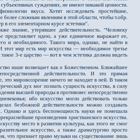
 субъективных суждениях, не имеют никакой ценности.
физиологии вкуса. Хотят исследовать простейшие,
 более сложным явлениям в этой области, чтобы т.обр.
р в его элементарном курсе эстетики".
 знание, утерявшее действительность. "Человеку
ое
представляет идею, а уже единичное выражает ее,
го и необходимого. Такого мира, однако, не найти в
 И этот мир есть мир искусства — необходимое третье
 такое 3-е царство — вот в чем эстетика должна видеть
тво наше возвещает как о Божественном. Ближайшее
посредственной действительности. И это прямая
, это мировоззрение ничего не находит в ней. В таком
греческий дух мог познать сущность искусства, в силу
ождения высшей природы в противовес непосредственно
невековья; ибо искусство могло действовать только
делах безбожной действительности можно создавать
х. Однако и здесь беспомощность науки не помешала
и прекраснейшие произведения христианского искусства.
скусству место в развитии культуры, как этого не смог
разительное искусство, а также драматургию просто
тия, что признает право музыки на существование лишь