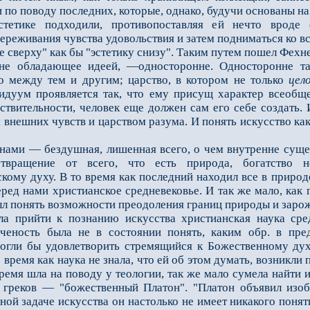
по поводу последних, которые, однако, будучи основаны на
тетике подходили, противопоставляя ей нечто вроде 
реживания чувства удовольствия и затем подниматься ко все
е сверху" как бы "эстетику снизу". Таким путем пошел Фехне
ладающее идеей, —односторонне. Односторонне также
о между тем и другим; царство, в котором не только
цел
идуум проявляется так, что ему присущ характер всеобще
ствительности, человек еще должен сам его себе создать.
 внешних чувств и царством разума. И понять искусство как
ми — бездушная, лишенная всего, о чем внутренне сущес
твращение от всего, что есть природа, богатство не
ому духу. В то время как последний находил все в природе
ред нами христианское средневековье. И так же мало, как 
 был понять возможности преодоления границ природы и зар
ла прийти к познанию искусства христианская наука сред
ченость была не в состоянии понять, каким обр. в пре
могли бы удовлетворить стремящийся к Божественному ду
о время как наука не знала, что ей об этом думать, возникл
ремя шла на поводу у теологии, так же мало сумела найти и
т греков — "божественный Платон". "Платон объявил изоб
ной задаче искусства он настолько не имеет никакого поня