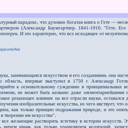
ьтурный парадокс, что духовно богатая книга о Гете — несм
ртнером (Александр Баумгартнер. 1841-1910. "Гете. Его 
 поперек. И это характерно, что все исходящее от иезуитиз
нциклопедии
наука, занимающаяся искусством и его созданиями, она насчи
 область, впервые выступил в 1750 г. Александр Готл
прийти к основательному суждению в принципиальных воп
ремени, не может быть названо даже элементарнейшими на
такое решающее влияние на все отрасли науки, оставался
изучения изобразительные искусства, из чего явствует, что 
ципа, как только принцип подражания природе, и это опять
 в творении им искусства".
е желающие растворить эстетику в истории искусств. Эта
 ничем иным, как только хранилищем коллекций, запис