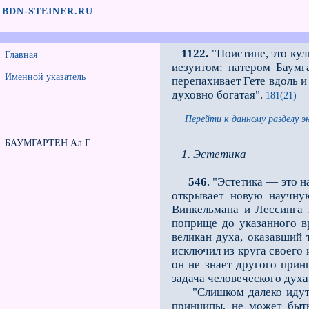
BDN-STEINER.RU
1122.
"Поистине, это кул
Главная
иезуитом: патером Баумга
Именной указатель
перепахивает Гете вдоль и
духовно богатая".
181(21)
Перейти к данному разделу э
БАУМГАРТЕН Ал.Г.
1. Эстетика
546
. "Эстетика — это 
открывает новую научную
Винкельмана и Лессинга 
поприще до указанного в
великан духа, оказавший 
исключил из круга своего 
он не знает другого прин
задача человеческого духа
"Слишком далеко идут вс
принципы, не может быть