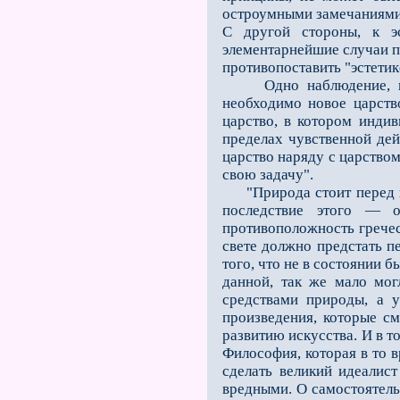
остроумными замечаниями 
С другой стороны, к эс
элементарнейшие случаи пе
противопоставить "эстетик
Одно наблюдение, не об
необходимо новое царств
царство, в котором индив
пределах чувственной дей
царство наряду с царством
свою задачу".
"Природа стоит перед на
последствие этого — о
противоположность греческ
свете должно предстать пе
того, что не в состоянии
данной, так же мало мог
средствами природы, а у
произведения, которые с
развитию искусства. И в т
Философия, которая в то в
сделать великий идеалис
вредными. О самостоятель