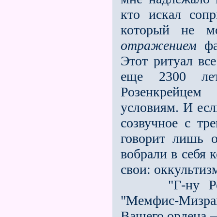
кто искал сопр
который не м
отражением
фа
Этот ритуал вс
еще 2300 ле
Розенкрейцем
условиям. И ес
созвучное с тр
говорит лишь о
вобрали в себя 
свои: оккультиз
"Г-ну Ройс (
"Мемфис-Мизраи
Вашего ордена —