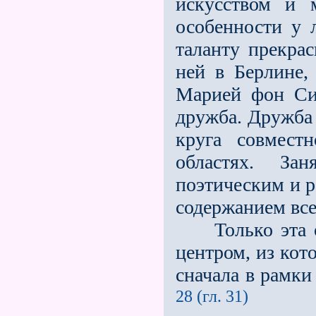
искусством и 
особенности у 
таланту прекрас
ней в Берлине,
Марией фон Си
дружба. Дружба
круга совмест
областях. За
поэтическим и р
содержанием вс
Только эта об
центром, из кот
сначала в рамки
28 (гл. 31)