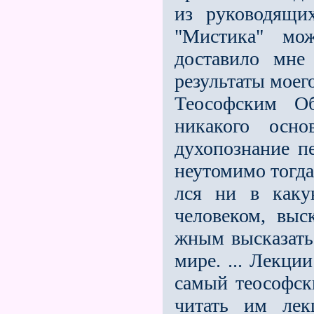
из руководящи
"Мистика" мо
доставило мне
результаты моег
Теософским О
никакого осн
духопознание п
неутомимо тогда
лся ни в каку
человеком, выс
жным высказать
мире. ... Лекци
самый теософск
читать им лек