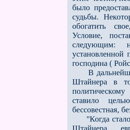
было предоста
судьбы. Некот
обогатить сво
Условие, пост
следующим: 
установленной 
господина ( Ройс
В дальнейшем 
Штайнера в т
политическому 
ставило цель
бессовестная, бе
"Когда стало 
Штайнера ев