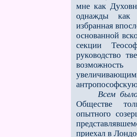
мне как Духовна
однажды как 
избранная впосл
основанной вско
секции Теосо
руководство тв
возможност
увеличивающ
антропософскую
Всем было
Обществе толь
опытного созе
представлявшем
приехал в Лондо