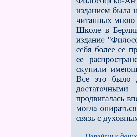
Философско-Ант
изданием была н
чи­танных мною
Школе в Берлин
издание "Филос
себя более ее п
ее распростра
скупили имеющ
Все это было 
достаточными
продвигалась вп
могла опираться
связь с духовны
Перейти к данно