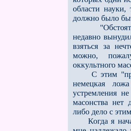
области науки, 
должно было бы
"Обстоятельс
недавно вынудил
взяться за неч
можно, пожал
оккультного масо
С этим "призн
немецкая лож
устремления не
масонства нет 
либо дело с эти
Когда я начал 
мне надлежало 