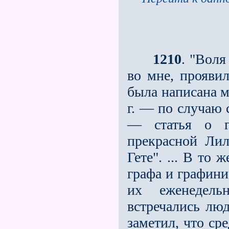
1210
. "Воля
во мне, проявил
была написана м
г. — по случаю 
— статья о г
прекрасной Лил
Гете". ... В то
графа и гра­фин
их еженедель
встречались люд
заметил, что с