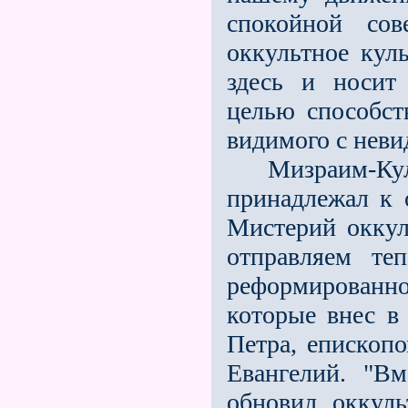
спокойной сов
оккультное куль
здесь и носит
целью способст
видимого с нев
Мизраим-Культ
принадлежал к 
Мистерий оккул
отправляем те
реформированн
которые внес в
Петра, епископ
Евангелий. "В
обновил оккуль