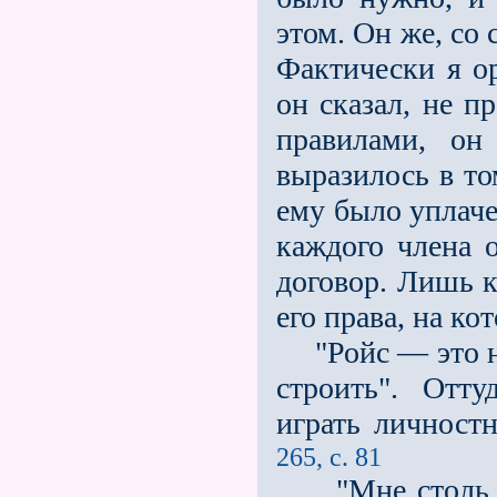
этом. Он же, со 
Фактически я 
он сказал, не п
правилами, он
выразилось в то
ему было уплачен
каждого члена 
договор. Лишь к
его права, на ко
"Ройс — это не
строить". Отту
играть личностн
265, с. 81
"Мне столь же