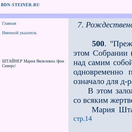
BDN-STEINER.RU
7. Рождествен
Главная
Именной указатель
500
. "Пре
этом Собрании 
над самим собой
ШТАЙНЕР Мария Яковлевна /фон
Сиверс/
одновременно п
означало для д-
В этом заложен
со всяким жертв
Мария Штайне
стр.14