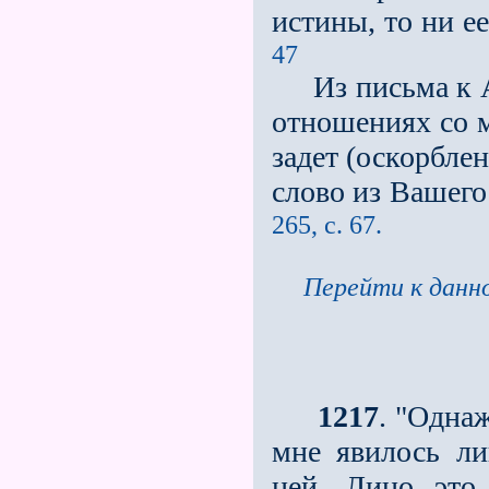
истины, то ни ее
47
Из письма к А.
отношениях со м
задет (оскорблен
слово из Вашего
265, с. 67.
Перейти к данно
1217
. "Одна
мне явилось ли
ней. Лицо это