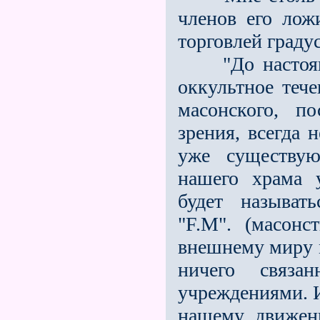
членов его лож
торговлей граду
"До настоящег
оккультное теч
масонского, п
зрения, всегда
уже существую
нашего храма 
будет называт
"F.M". (масонс
внешнему миру 
ничего связа
учреждениями. И
нашему движен