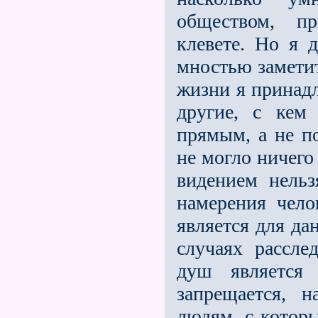
обществом, п
клевете. Но я 
мностью заметит
жизни я принадл
другие, с кем
прямым, а не п
не могло ничего
видением нельз
намерения чело
является для да
случаях рассле
душ является 
запрещается, н
людям, с котор