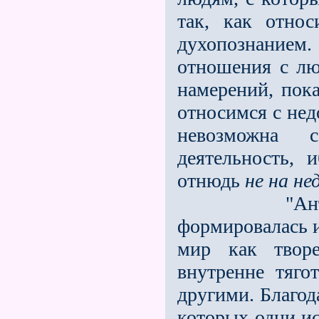
так, как отно
духопознанием.
отношения с лю
намерений, пока
относимся с нед
невозможна с
деятельность, 
отнюдь
не на не
"Антропосо
формировалась и
мир как творе
внутренне тяго
другими. Благод
которых одни ис