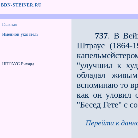
BDN-STEINER.RU
Главная
737
. В Вей
Именной указатель
Штраус (1864-1
капельмейстером
"улучшил к худ
ШТРАУС Рихард
обладал живы
вспоминаю то вр
как он уловил
"Бесед Гете" с 
Перейти к данно