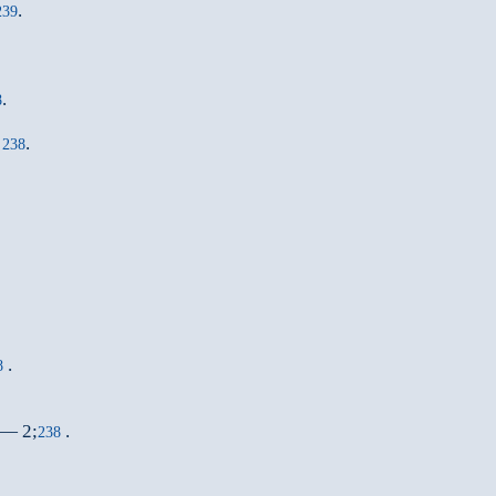
.
239
.
8
;
.
238
.
8
 — 2;
.
238