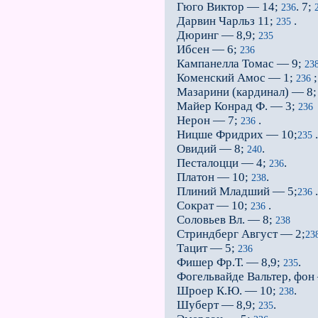
Гюго Виктор — 14;
. 7;
236
Дарвин Чарльз 11;
.
235
Дюринг — 8,9;
235
Ибсен — 6;
236
Кампанелла Томас — 9;
23
Коменский Амос — 1;
;
236
Мазарини (кардинал) — 8
Майер Конрад Ф. — 3;
236
Нерон — 7;
.
236
Ницше Фридрих — 10;
.
235
Овидий — 8;
.
240
Песталоцци — 4;
.
236
Платон — 10;
.
238
Плиний Младший — 5;
.
236
Сократ — 10;
.
236
Соловьев Вл. — 8;
238
Стриндберг Август — 2;
23
Тацит — 5;
236
Фишер Фр.Т. — 8,9;
.
235
Фогельвайде Вальтер, фон
Шроер К.Ю. — 10;
.
238
Шуберт — 8,9;
.
235