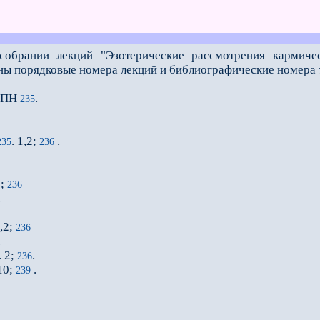
брании лекций "Эзотерические рассмотрения кармиче
ны порядковые номера лекций и библиографические номера 
 ИПН
.
235
. 1,2;
.
235
236
2;
236
.
1,2;
236
.
. 2;
.
236
,10;
.
239