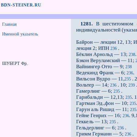
BDN-STEINER.RU
1281.
В шеститомном со
Главная
индивидуальностей (указа
Именной указатель
Байрон — лекции 12, 13;
лекция 2; ИПН
.
236
Бёклин Арнольд — 13;
.
238
Бэкон Веруламский — 11;
ШУБЕРТ Фр.
Вайнингер Отто — 9;
238
Ведекинд Франк — 6;
.
236
Вильсон Вудро — 11,
. 
235
Вольтер — 14;
. 10;
236
239
Гамерлинг — 6;
.
235
Гарибальди — 12,13;
. 
235
Гартман Эд.,фон — 10;
235
Гарун аль Рашид — 11;
235
Гейне Генрих — 16;
. 9
236
Геккель — 13;
.
235
Гельдерлинг — 6;
.
236
Гримм Германн — 5;
.
236