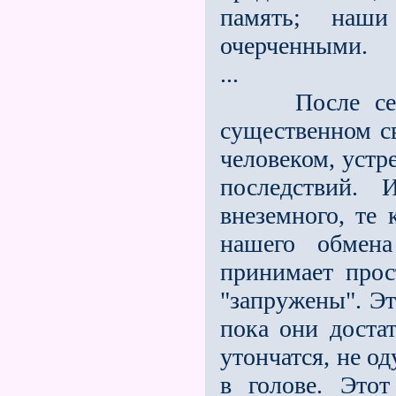
па­мять; наш
очерченными.
...
После седьмо
существенном св
человеком, устре
последствий. 
внеземного, те
нашего обмен
принимает прос
"запружены". Э
пока они доста
утончатся, не о
в голове. Это