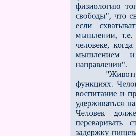
физиологию то
свободы", что с
если схватыва
мышлении, т.е.
человеке, когд
мышлением и
направлении".
"Животное р
функциях. Чело
вос­питание и п
удерживаться на 
Человек долже
переваривать 
задержку пищева