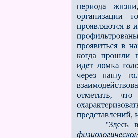
периода жизни
организации г
проявляются в из
профильтрова
проявиться в н
когда прошли п
идет ломка гол
через нашу го
взаимодействов
отметить, чт
охарактеризо
представлений, 
"Здесь вы им
физиологическо