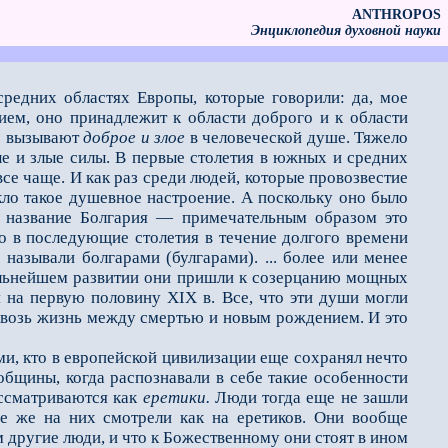
ANTHROPOS
Энциклопедия духовной науки
редних областях Европы, которые говорили: да, мое
ием, оно принадлежит к области доброго и к области
ые вызывают
доброе и злое
в чело­веческой душе. Тяжело
е и злые силы. В первые столетия в южных и средних
все чаще. И как раз среди людей, которые провозвестие
ло такое душевное настроение. А поскольку оно было
ь название Болгария — примечательным образом это
то в последующие столетия в течение долгого времени
называли болгарами (булгарами). ... более или менее
дальнейшем развитии они пришли к созерцанию мощных
я на первую половину XIX в. Все, что эти души могли
сквозь жизнь между смертью и новым рождением. И это
и, кто в ев­ропейской цивилизации еще сохранял нечто
 общины, когда распознавали в себе такие особенности
ассматриваются как
еретики.
Люди тогда еще не зашли
все же на них смотрели как на еретиков. Они вообще
 другие люди, и что к Божественному они стоят в ином