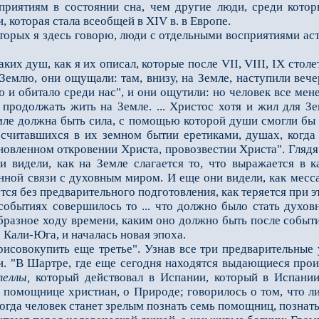
приятиям в состоянии сна, чем другие люди, среди котор
 которая стала всеобщей в ХIV в. в Европе.
рых я здесь говорю, люди с отдельными восприятиями астр. 
 душ, как я их описал, которые после VII, VIII, IХ столе
а Землю, они ощущали: там, внизу, на Земле, на­ступили в
 и обитало среди нас", и они ощутили: но человек все мен
о продолжать жить на Земле. ... Христос хотя и жил для 
мле должна быть сила, с помощью которой души смогли бы 
, считавшихся в их земном бытии еретиками, душах, ког
бновленном откровении Христа, провозвестии Христа". Гляд
 видели, как на Земле слагается то, что выражается в к
ной связи с духовным миром. И еще они видели, как месса
я без предварительного подготовления, как теряется при э
ытиях совершилось то ... что должно было стать духовн
образное ходу времени, каким оно должно быть пос­ле собы
 Кали-Юга, и на­чалась новая эпоха.
вокупить еще третье". Узнав все три предварительные у
 "В Шартре, где еще сегодня находятся выдающиеся произ
еллы,
который дейст­вовал в Испании, который в Испани
о помощнице христиан, о Природе; говорилось о том, что л
 тогда человек станет зрелым познать семь помощниц, позна