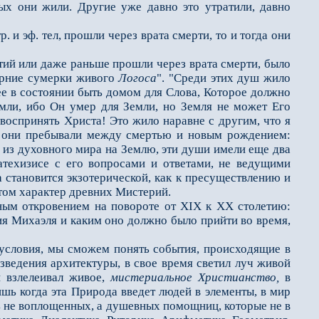
ых они жили. Другие уже давно это утратили, давно
и эф. тел, про­шли через врата смерти, то и тогда они
тий или даже раньше прошли через врата смерти, было
ечерние сумерки живого
Логоса
". "Среди этих душ жило
ее в состоянии быть домом для Слова, Которое должно
Земли, ибо Он умер для Земли, но Земля не может Его
воспринять Христа! Это жило наравне с другим, что я
да они пребывали между смертью и новым рождением:
я из духовного мира на Землю, эти души имели еще два
ате­хизисе с его вопросами и ответами, не ведущими
 становится экзотерической, как к пресуществлению и
том характер древних Мистерий.
ым откровением на по­вороте от XIX к XX столетию:
тия Михаэля и каким оно должно было прийти во время,
словия, мы сможем по­нять события, происходящие в
ведения архитектуры, в свое время светил луч живой
и взлелеивал живое,
мистериальное Христианство,
в
ишь когда эта Природа введет людей в элементы, в мир
ть не воплощенных, а душевных помощниц, которые не в