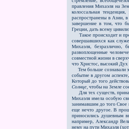
стремление, всеобщечело
правления Михаэля на Зем
колоссальная тенденция
распространены в Азии, в
завершение в том, что б
Греции, дать всему цивил
Такое происходит и прои
совершавшихся как служе
Михаэля, безразлично, 
развоплощенные человече
совместной жизни в сверхч
что Христос, высокий Дух 
Тем больше сознавали эт
событие в другом аспекте,
Который до того действова
Солнце,
чтобы на Земле со
Для тех существ, принад
Михаэля имела особую свя
занимавшим до того Свое м
еще нечто другое. В про
приносились душевным в
например, Александр Вели
нему на пути Михаэля (хотя