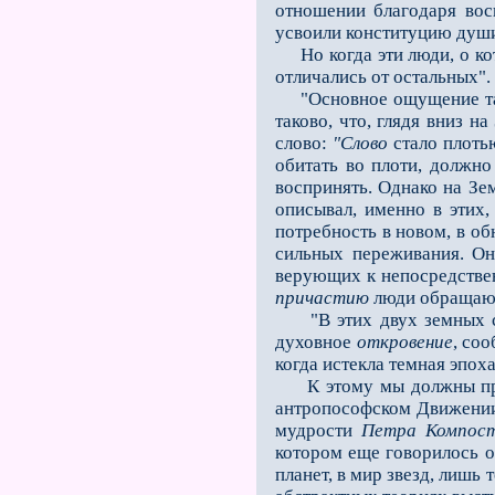
отношении благодаря вос
усвоили конституцию души,
Но когда эти люди, о кото
отличались от остальных".
"Основное ощущение таких
таково, что, глядя вниз н
слово:
"Слово
стало плотью
оби­тать во плоти, должн
воспринять. Однако на Зе
описывал, именно в этих
потребность в новом, в о
сильных переживания. Они
верующих к непосредствен
причастию
люди обращаютс
"В этих двух земных соб
духовное
откровение
, со
когда истекла темная эпоха
К этому мы должны присо
антропософском Движении.
мудрости
Петра Компост
котором еще гово­рилось 
планет, в мир звезд, лишь