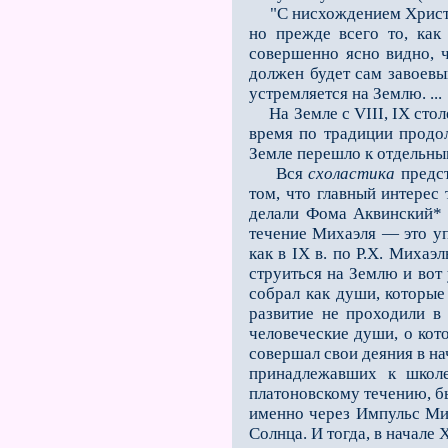
"С нисхождением Христа н
но прежде всего то, как
совершенно ясно видно, 
должен будет сам завоевы
устремляется на Землю. ...
На Земле с VIII, IХ стол
время по традиции продол
Земле перешло к отдельн
Вся
схоластика
предст
том, что главный интерес 
делали Фома Аквинский* и
течение Михаэля — это упр
как в IX в. по Р.Х. Миха
струиться на Землю и вот 
собрал как души, которые
развитие не проходили в
человече­ские души, о ко
совершал свои деяния в на
принадлежавших к школе
платоновскому течению, б
именно через Импульс Мих
Солнца. И тогда, в начале 