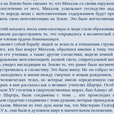
а Землю было связано то, что Михаэль со своим окружение
 постепенно от него, Михаэля, ускользает господство на
что впредь веши с интеллигентным содержанием будут при
вать свою интеллигенцию на Земле. Это было впечатляющее
етий началась эпоха
интеллигенции
и люди стали образовыва
жали распространять то, что открывалось в космической и
ым членам ордена
доминиканцев
.
авляет собой борьбу людей за ясность в отношении струяще
тех, кто был вокруг Михаэля, обратил­ся именно к тому, чт
 его ученики, а также другие схоластики, видели земной 
авление интеллигенцией, полной света, спиритуальной интел
эль увидел нисходящим на Землю то, что ранее было космич
устремилась в схоластику. Это было внизу. Но он собрал тех,
 находились в жизни между смертью и новым рожде­нием, та
 человеческих телах, но которые имели определенную свя
торых я вам рассказал как о великих учителях Шартра. Осо
чале ХV столетия в сверхчувственных мирах, был Аланус аб И
 Шартра, были соединены с теми ... кто происходил 
ыли сердеч­но соединены с теми душами, которые принадлеж
аэля. Многие из этих душ жили так, что Мистерию Голгофы
ХV в., они были в духовном мире в зна­чительном положении.