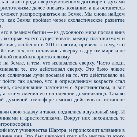
сь в такого рода сверхчувственном договоре с духами
истотелизме далее опекать познание, а вы останетесь
е сможет распространяться на Зем­ле. Мы снова найдем
ого, как Земля пройдет через схоластическое развитие
а.
 его в земном бытии — из духовного мира послал вниз
я, которые могут существовать между платонизмом и
йствие, особенно в ХШ столетии, привело к тому, что
йствия тех, кто оставались вверху, в другом мире и не
обной подойти к аристотелизму.
а Земле, и тем, что изливалось сверху. Часто люди,
ознавали те, кто действовал сверху. Это было живое
ои солнечные лучи посылал на то, что действовало на
пойти так далеко, что в определен­ном возрасте стал
ения, соединявшие платонизм с Христианством, и вот
, а затем сменил его на одеяние доминиканца. Таково
й духовной атмосфере смогло действовать ис­тинное
лнили свою задачу и также поднялись в духовный мир. И
ониками и аристотеликами. Вокруг них находились те
Антропософии).
ий круг ученичества Шартра, и происходит вливание в
едние дни. Это был широкий круг, ибо многие из этого