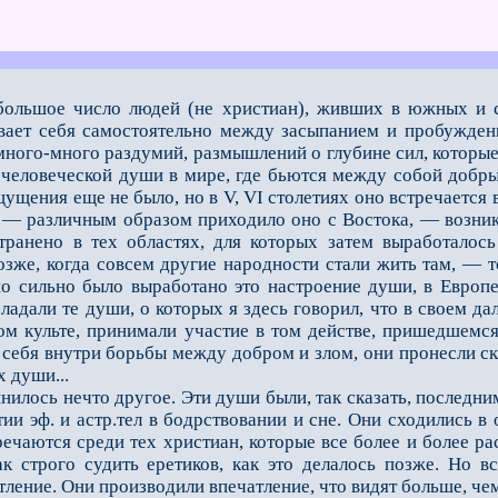
большое число людей (не христиан), жив­ших в южных и с
ивает себя самостоятельно между засыпанием и пробужден
 много-много раздумий, размышлений о глубине сил, котор
человеческой души в мире, где бьются между собой добры
ущения еще не было, но в V, VI столетиях оно встречается 
а — различным образом приходило оно с Востока, — возник
транено в тех областях, для которых затем выработалос
оз­же, когда совсем другие народности стали жить там, — 
о сильно было выработано это настроение души, в Европе 
ладали те души, о которых я здесь говорил, что в своем 
ном культе, принимали участие в том действе, пришедшемс
 себя внутри борьбы между добром и злом, они проне­сли 
 души...
лось нечто другое. Эти души были, так сказать, последним
ии эф. и астр.тел в бодрствова­нии и сне. Они сходились в
ечаются среди тех христиан, которые все более и более р
ак строго судить еретиков, как это делалось позже. Но 
ление. Они производили впечатление, что видят больше, чем