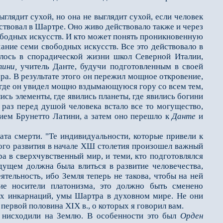
лядит сухой, но она не выглядит сухой, если человек
йствовал в Шартре. Оно живо действовало также и через
ободных искусств. И кто может понять проникновенную
хание семи свободных искусств. Все это действовало в
лось в спорадической жизни школ Северной Италии,
ини,
учитель Данте, будучи подготовленным в своей
а. В резуль­тате этого он пережил мощное откровение,
, где он увидел мощно вздымающуюся гору со всем тем,
ись элементы, где явились планеты, где явились богини
 раз перед душой человека встало все то могущество,
нием Брунетто Латини, а затем оно перешло к
Данте
и
а смерти. "Те индиви­дуальности, которые привели к
кого развития в начале ХШ столетия произошел важный
 в сверхчувственный мир, и теми, кто подготовлялся
дущем должна бы­ла влиться в развитие человечества,
ятельность, ибо Земля теперь не такова, чтобы на ней
ие носители платонизма, это должно быть сменено
щих инкарнаций, умы Шартра в духовном мире. Не они
первой половина XIX в., о которых я говорил вам.
нисходили на Землю. В особенности это был
Орден