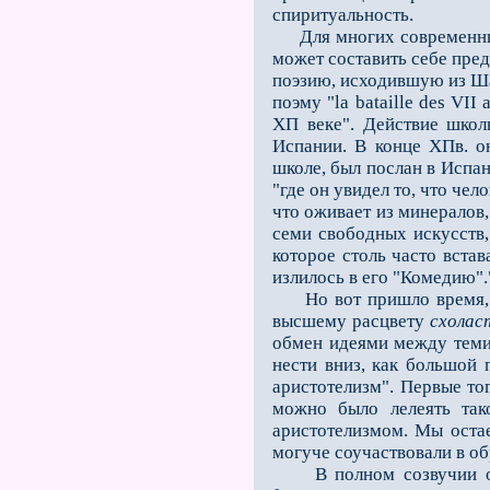
спиритуальность.
Для многих современных л
может составить себе пред
поэзию, исходившую из Ша
поэму "la bataille des VII a
ХП веке". Действие школ
Испании. В конце ХПв. о
школе, был послан в Испан
"где он увидел то, что че
что оживает из минералов,
семи свободных искусств,
которое столь часто вста
излилось в его "Комедию".
Но вот пришло время, ко
высшему расцвету
схолас
обмен идеями между теми,
нести вниз, как большой 
аристотелизм". Первые то
можно было лелеять так
аристотелизмом. Мы оста­
могуче соучаствовали в об
В полном созвучии они 