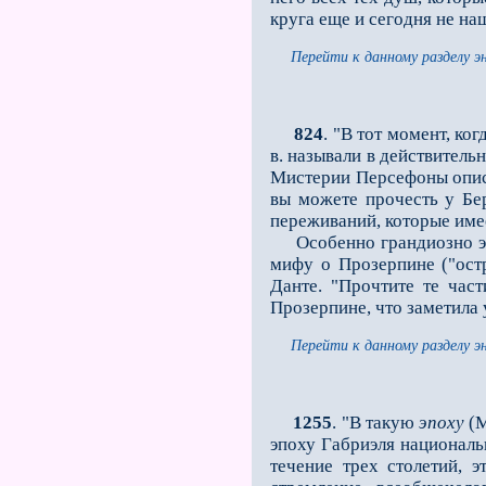
круга еще и сегодня не н
Перейти к данному разделу э
824
. "В тот момент, ко
в. называли в действитель
Мистерии Персефоны описан
вы можете прочесть у Бер
переживаний, которые имее
Особенно грандиозно эти в
мифу о Прозерпине ("остр
Данте. "Прочтите те час
Прозерпине, что заметила 
Перейти к данному разделу э
1255
. "В такую
эпоху
(М
эпоху Габриэля националь
течение трех столетий, 