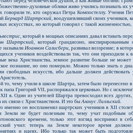
упают перед человеческой душой, а как живые богини: Грам
 божественно-духовные облики живо учились познавать их у
оворили те, кто окружал Петра Компостеллу. Учения Пет
кий
Бернард Шартрский,
воодушевлявший сво­их учеников, к
ых искус­ствах, но который говорил с такой жизненностью,
ьвестрис,
который в мощных описаниях давал вставать пере
нн Шартрский,
который грандиозно, инспирирован­ным 
е называли
Иоанном
Салисбери,
развивал воззрение; в кото
ихся учеников воздействовали так, что они приходили к вз
вые века Христианства, земное развитие больше не может 
кое познание, но оно помер­кло. Можно только знать о диа
и свободных искусств, ибо дальше должен действовать 
 Аристотель.
о, чему учили в школе Шартра, затем было перенесено 
ак папа Григорий VII, распоряжался церковью. Но с исключи
 ХII в. Один из учителей Шартра превосходил всех других,
 их связи с Христианством. И это бы
Аланус Лилльский.
 именно он воспламенял шартрских учеников в ХII столетии
я Земли не будет полезным то, чему учат подоб­ным об
тоновского времени, то­лько этот взгляд воспринял в се
ский учил: теперь на Земле некоторое время должно 
нятиях и идеях. Ибо только так может быть подготовл