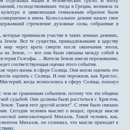
ам отдельных наций и человеческих групп. В эпоху
шений, господствовавших тогда в Греции, возникла та
я культура и цивилизация гениальным образом были
 совершенно в ином. Колоссальное деяние нашло свое
держав­ший стремление духовные силы, собранные в
 которые принимали участие в таких земных деяниях,
 Земле. Все те существа, принадлежавшие к царству
й мир через врата смерти после окончания эпохи,
ны на Земле, — все они были связаны между собой в
сте­рия Голгофы. ... Жители Земли имели переживание,
ведет соответствующая оценка этого события.
 через жизнь в сфере Солнца. Они могли оценить это
могли оценить с Солнца. И они пережили, как Христос,
з Мистерий, когда возносились в сферу Солнца,
поки­нул
 чем не сравнимым событием, потому что эта община
ской судьбой. Они должны были расстаться с Христом,
емле. Таков этот другой аспект". С этим было свя­зано
ние. Сегодня че­ловек мыслит о вещах; прежде мысли
ической
интеллигенцией
Михаэль. Такой человек, как,
ументом Михаэля, он сознавал, что мысли приходят к
ствиях.