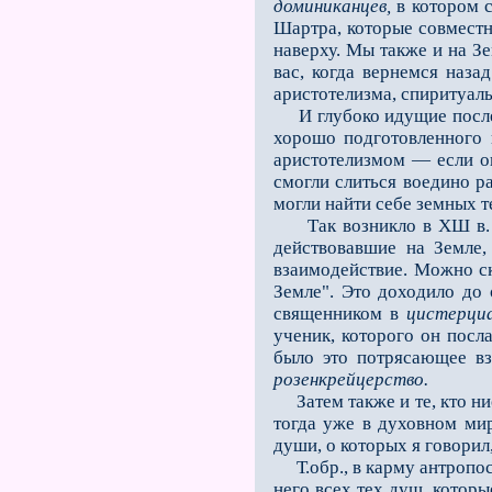
доминиканцев,
в котором с
Шартра, которые совместн
наверху. Мы также и на З
вас, когда вернемся наза
аристотелизма, спиритуал
И глубоко идущие последс
хорошо подготовленного 
аристотелизмом — если он
смогли слиться воедино ра
мо­гли найти себе земных 
Так возникло в ХШ в. уд
действовавшие на Земле,
взаимодействие. Можно ск
Земле". Это доходило до 
священником в
цистерци
ученик, которого он посл
было это потрясающее вз
розенкрейцерство.
Затем также и те, кто 
тогда уже в духовном мир
души, о которых я говорил
Т.обр., в карму антропос
него всех тех душ, которы