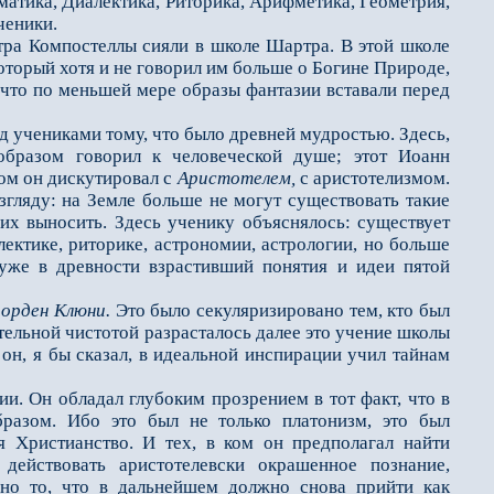
матика, Диалектика, Риторика, Арифметика, Геометрия,
ченики.
ра Компостеллы сияли в школе Шартра. В этой школе
оторый хотя и не говорил им больше о Богине Природе,
 что по меньшей мере образы фантазии вставали перед
д учениками тому, что было древней мудростью. Здесь,
образом говорил к человеческой душе; этот Иоанн
ром он дискутировал с
Аристотелем,
с аристотелизмом.
гляду: на Земле больше не могут су­ществовать такие
их выносить. Здесь ученику объяснялось: существует
лектике, риторике, астрономии, астрологии, но больше
уже в древности взрастивший понятия и идеи пятой
в
орден Клюни.
Это бы­ло секуляризировано тем, кто был
тельной чистотой разрасталось далее это учение школы
 он, я бы сказал, в идеальной инспирации учил тайнам
. Он обладал глубо­ким прозрением в тот факт, что в
разом. Ибо это был не только платонизм, это был
бя Христианство. И тех, в ком он предполагал найти
действовать аристотелевски окрашенное познание,
ено то, что в дальнейшем должно снова прийти как