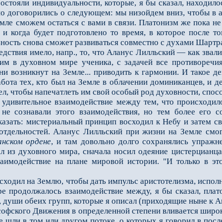
остояли индивидуальности, которые, я бы сказал, находило
о договорились о следующем: мы низойдем вниз, чтобы в ар
емле сможем остаться с вами в связи. Платонизм же пока н
д и когда будет подготовлено то время, в которое после т
ьность снова сможет развиваться совместно с духами Шартр
твия имело, напр., то, что Аланус Лилльский — как звали
им в духовном мире ученика, с задачей все противоре­чи
и возникнут на Земле... приводить к гармонии. И такое де
бота тех, кто был на Земле в облачении доминиканцев, и де
тел, чтобы напечатлеть им свой особый род духовности, спос
ивительное взаимодействие между тем, что происходило н
 не сознавали этого взаимодействия, но тем более его с
азать: мистериальный принцип восходил к Небу и затем св
отдельностей. Аланус Лилльский при жизни на Земле смог 
анском
ордене
, и там довольно долго сохранялись упражн
ал из духовного мира, сначала носил одеяние цистерцианца
аимодействие на плане мировой истории. "И только в это
нисходил на Землю, чтобы дать импульс аристотелизма, испо
е продолжалось взаимодействие между, я бы сказал, плат
, души обеих групп, которые я описал (приходящие ныне к 
офского Движения в определенной степени вливается широк
е шли в том или другом потоке, о которых я говорил в посл