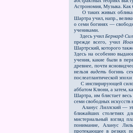
абстрактных теориях выст
Астрономия, Музы­ка. Как
О таких живых обликах г
Шартра учил, напр., вели
о семи богинях — свободн
учениками.
Здесь учил
Бернард Сил
прежде всего, учил
Иоа
Шартрский, которого такж
Здесь на особенно выдающ
учения, какие были в пер
древнее, почти ясновидчес
нельзя
видеть
богинь сем
послеатлантической эпохи
С инспирирующей силой т
аббатом Клюни, а затем, к
Шартра, им блистает весь
семи свободных искусств в
Аланус Лиллский — это
ближайших столетиях дл
мистериальный взгляд пла
понимание, Аланус Лиль
протекающее в резких по