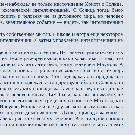
м наблюдал не то­лько нисхождение Христа с Солнца,
д космической интеллигенцией. С Солнца тогда было
ходить к человеку не из духовного мира, но человек
, значительное событие — видеть, как интеллигенция
ть собственные мыс­ли. В школе Шартра еще некоторое
нтеллигенции, а затем управление интеллигенцией на
йся вниз интелли­генции. Нет ничего удивительного в
о на Земле разворачивалось как схоластика. В том, что
отпечаток того, что было тогда течением Михаэля. А
лиген­цией. ... Прошло несколько столетий с тех пор,
еской интеллигенцией. И он видел, как она продолжала
 кто принадлежал к его цар­ству, в области Солнца, он
к и тех, кто, принадлежа к его царству, никогда свое
зь с человечеством. Там были, как вы понимаете, те
бенно значительным среди тех в воинстве Михаэля, кто
нсулис. Но также и вое другие, кого я вам называл как
из ордена доминиканцев. Души, принадлежавшие к
али к аристотелевскому течению. Все эти души прошли
 они сопереживали не в земном аспекте, а в аспекте