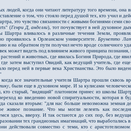
юдей, когда они читают литературу того времени, она выг
ставление о том, что стояло перед душой тех, кто учил и де
р­тра, это чувство связанности с живыми богинями семи св
rts" (
Генри Д, анделли
), тот почувствует в ней духовное ды
ы Шартра вливалось в различные течения Земли, проявля
но проявилось в Орлеанском университете.
Брунетто Лат
ию и на обратном пути получил нечто вроде солнечного удар
ловек может видеть под влиянием живого принципа познания
 растений и животных, где явилась Богиня Природа, где явил
 где затем выступил Овидий, как ведущий учитель, где еще
вало перед ней в первые века Христианства. Это было виде
"
гда все значительные учителя Шартра прошли сквозь врат
тику
, были еще в духовном мире. И за кулисами человечес
 кто старый, "видящий" платонизм принес из школы Шартра
переход ко введению новой спиритуальности, которая в бу
гда сказали вторым: "для нас больше невозможна земная де
ое живое познание. Что мы могли лелеять как последн
емся здесь, вверху. И так остаются до сих пор, без веду
разовании тех грандиозных имагинаций, что выработались в 
действовали совместно с теми, кто с аристотелизмом 