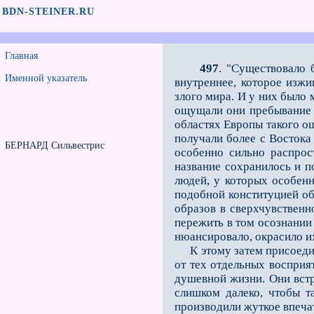
BDN-STEINER.RU
Главная
497
. "Существовало 
Именной указатель
внутреннее, которое изж
злого мира. И у них было
ощущали они пребывание 
областях Европы такого ощ
получали бо­лее с Восток
БЕРНАРД Сильвестрис
особенно сильно распрос
название сохранилось и п
людей, у которых особенн
подобной конституцией об
обра­зов в сверхчувствен
пережить в том осознании
нюансировало, окрасило их
К этому затем присоедини
от тех отдельных восприят
душевной жизни. Они встр
слишком далеко, чтобы т
производили жуткое впечат