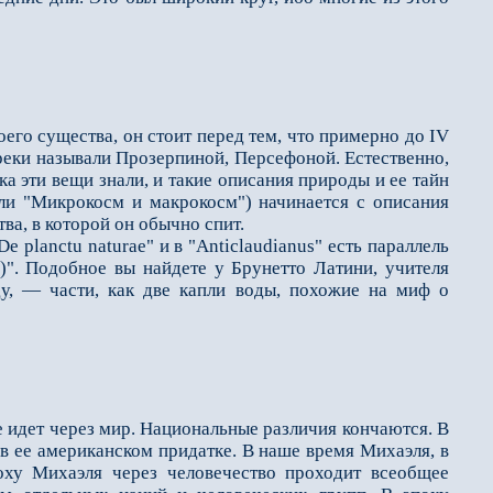
оего существа, он стоит перед тем, что примерно до IV
 греки называли Прозерпиной, Персефоной. Естественно,
ка эти вещи знали, и такие описания природы и ее тайн
или "Микро­косм и макрокосм") начинается с описания
ва, в которой он обычно спит.
planctu naturae" и в "Anticlaudianus" есть параллель
". Подоб­ное вы найдете у Брунетто Латини, учителя
ду, — части, как две капли воды, похожие на миф о
 идет через мир. Национальные различия кончаются. В
в ее американском придатке. В наше время Михаэля, в
ху Михаэля через человечество проходит всеоб­щее