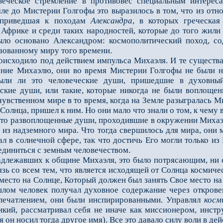
веческое стремление в противовес специальным интерес
ле до Мистерии Голгофы это выразилось в том, что из отно
, приведшая к по­ходам
Александра
, в которых греческа
 Африке и среди таких народностей, которые до того жили
ыло основано Александром: космополитический поход, со
изованному миру того времени.
сходило под действием импульса Михаэля. И те существа,
ние Михаэлю, они во время Мистерии Голгофы не были на
были ли это чело­веческие души, пришедшие в духовны
ские души, или такие, которые никогда не были воплоще
увственном мире в то время, когда на Земле разыгралась Ми
Солнца, пришел к ним. Но они мало что знали о том, к чему 
о развоплощенные души, проходившие в окружении Михаэля
 из надземного мира. Что тогда свершилось для мира, они 
л в сол­нечной сфере, так что достичь Его могли только и
единиться с земным человечеством.
лежавших к общине Михаэля, это было потрясающим, ни с
зь со всем тем, что является исходящей от Солнца космиче
есто на Солнце, Который должен был занять Свое место на З
шлом человек получал духовное содержание через открове
печатлением, они были инспирированными. Управлял
косм
кий, рас­сматривал себя не иначе как миссионером, инстр
 он носил тогда другое имя). Все это давало силу воли в дей