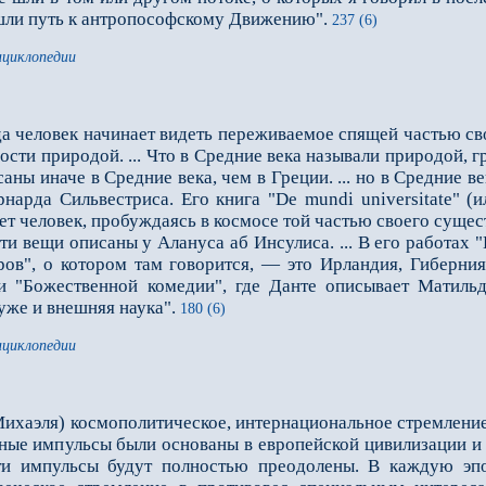
ашли путь к антропософскому Движению".
237 (6)
нциклопедии
гда человек начинает видеть переживаемое спящей частью св
ности природой. ... Что в Средние века называли природой,
ы иначе в Средние века, чем в Греции. ... но в Средние ве
нарда Сильвестриса. Его книга "De mundi universitate" (
т человек, пробуждаясь в космосе той частью своего сущест
ещи описаны у Алануса аб Инсулиса. ... В его работах "De 
ов", о котором там говорится, — это Ирландия, Гиберния)
ти "Божественной комедии", где Данте описывает Матиль
уже и внеш­няя наука".
180 (6)
нциклопедии
ихаэля) космополитическое, интернациональное стремление
ные импульсы были основаны в евро­пейской цивилизации и 
эти импульсы будут полностью преодолены. В каждую эпо