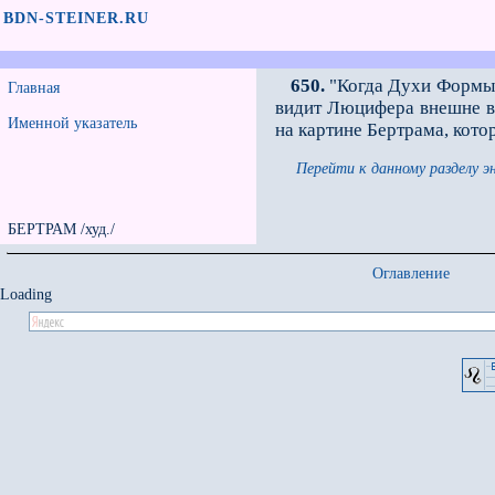
BDN-STEINER.RU
650.
"Когда Духи Формы о
Главная
видит Люцифера внешне в 
Именной указатель
на картине Бертрама, кото
Перейти к данному разделу э
БЕРТРАМ /худ./
Оглавление
Loading