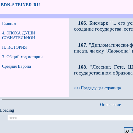
BDN-STEINER.RU
166.
Бисмарк "... его ус
Главная
создание государства, ест
4. ЭПОХА ДУШИ
СОЗНАТЕЛЬНОЙ
167.
"Дипломатически-фр
II. ИСТОРИЯ
писать ли ему "Лаокоона"
3. Общий ход истории
Средняя Европа
168.
"Лессинг, Гeте, Ш
государственном образован
<<<Предыдущая страница
Оглавление
Loading